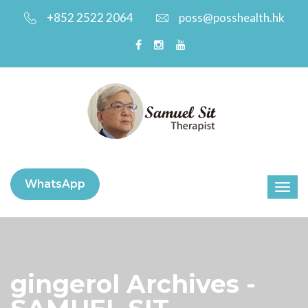
+852 2522 2064
poss@posshealth.hk
WhatsApp
gingerol Archives -