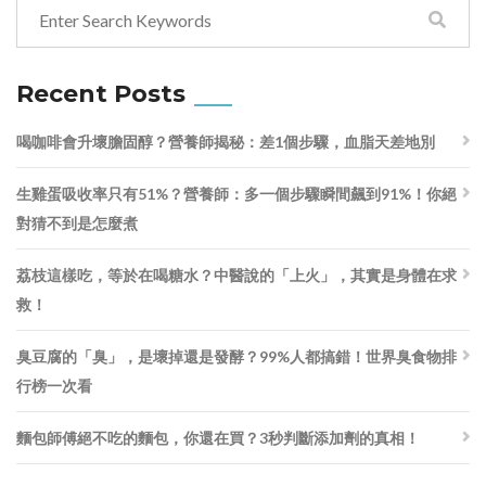
Recent Posts
喝咖啡會升壞膽固醇？營養師揭秘：差1個步驟，血脂天差地別
生雞蛋吸收率只有51%？營養師：多一個步驟瞬間飆到91%！你絕
對猜不到是怎麼煮
荔枝這樣吃，等於在喝糖水？中醫說的「上火」，其實是身體在求
救！
臭豆腐的「臭」，是壞掉還是發酵？99%人都搞錯！世界臭食物排
行榜一次看
麵包師傅絕不吃的麵包，你還在買？3秒判斷添加劑的真相！