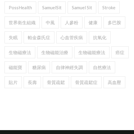
PossHealth
SamuelSit
Samuel Sit
Stroke
世界衛生組織
中風
人參粉
健康
多巴胺
失眠
帕金森氏症
心血管疾病
抗氧化
生物磁療法
生物磁能治療
生物磁能療法
癌症
磁能寶
糖尿病
自律神經失調
自然療法
貼片
長壽
骨質疏鬆
骨質疏鬆症
高血壓