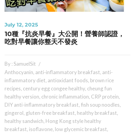
July 12, 2025
10種『抗炎早餐』大公開！營養師認證，
吃對早餐讓你整天不發炎
By : SamuelSit
Anthocyanin
,
anti-inflammatory breakfast
,
anti-
inflammatory diet
,
antioxidant foods
,
brown rice
recipes
,
century egg congee healthy
,
cheung fun
healthy version
,
chronic inflammation
,
CRP protein
,
DIY anti-inflammatory breakfast
,
fish soup noodles
,
gingerol
,
gluten-free breakfast
,
healthy breakfast
,
healthy sandwich
,
Hong Kong style healthy
breakfast
,
isoflavone
,
low glycemic breakfast
,