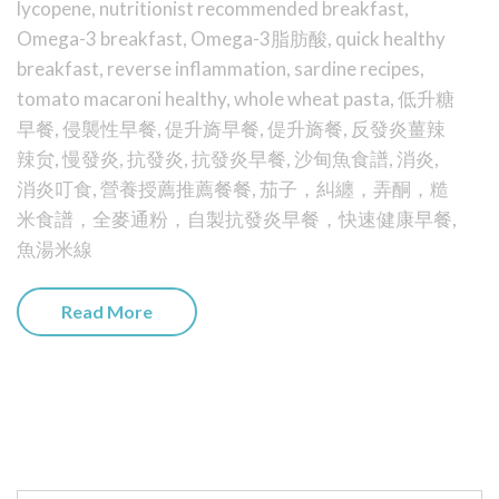
lycopene
,
nutritionist recommended breakfast
,
Omega-3 breakfast
,
Omega-3脂肪酸
,
quick healthy
breakfast
,
reverse inflammation
,
sardine recipes
,
tomato macaroni healthy
,
whole wheat pasta
,
低升糖
早餐
,
侵襲性早餐
,
偍升旖早餐
,
偍升旖餐
,
反發炎薑辣
辣贠
,
慢發炎
,
抗發炎
,
抗發炎早餐
,
沙甸魚食譜
,
消炎
,
消炎叮食
,
營養授薦推薦餐餐
,
茄子，糾纏，弄酮，糙
米食譜，全麥通粉，自製抗發炎早餐，快速健康早餐
,
魚湯米線
Read More