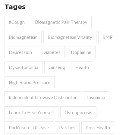
Tages
#cough
Biomagnetic Pair Therapy
Biomagnetism
Biomagnetism Vitality
BMP
Depression
Diabetes
Dopamine
Dysautonomia
Ginseng
Health
High Blood Pressure
Independent Lifewave Distributor
Insomnia
Learn To Heal Yourself
Osteoporosis
Parkinson’s Disease
Patches
Poss Health