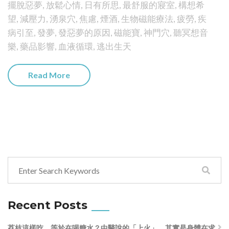
擺脫惡夢
,
放鬆心情
,
日有所思
,
最舒服的寢室
,
構想希
望
,
減壓力
,
湧泉穴
,
焦慮
,
煙酒
,
生物磁能療法
,
疲勞
,
疾
病引至
,
發夢
,
發惡夢的原因
,
磁能寶
,
神門穴
,
聽冥想音
樂
,
藥品影響
,
血液循環
,
逃出生天
Read More
Recent Posts
荔枝這樣吃，等於在喝糖水？中醫說的「上火」，其實是身體在求