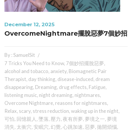
December 12, 2025
OvercomeNightmare擺脫惡夢7個妙招
By : SamuelSit
7 Tricks You Need to Know
,
7個妙招擺脫惡夢
,
alcohol and tobacco
,
anxiety
,
Biomagnetic Pair
Therapist
,
day thinking
,
disease-induced
,
dream
disappearing
,
Dreaming
,
drug effects
,
Fatigue
,
listening music
,
night dreaming
,
nightmares
,
Overcome Nightmare
,
reasons for nightmares
,
Relax
,
scary
,
stress reduction
,
waking up in the night
,
可怕
,
回憶親人
,
墜落
,
壓力
,
夜有所夢
,
夢境之一
,
夢境
消失
,
太衝穴
,
安眠穴
,
幻覺
,
心跳加速
,
惡夢
,
拋開煩惱
,