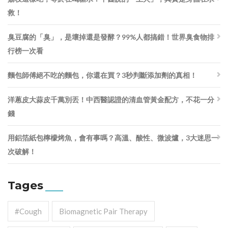
救！
臭豆腐的「臭」，是壞掉還是發酵？99%人都搞錯！世界臭食物排
行榜一次看
麵包師傅絕不吃的麵包，你還在買？3秒判斷添加劑的真相！
洋蔥皮大蒜皮千萬別丟！中西醫認證的清血管黃金配方，不花一分
錢
用鋁箔紙包檸檬烤魚，會有事嗎？高溫、酸性、微波爐，3大迷思一
次破解！
Tages
#cough
Biomagnetic Pair Therapy