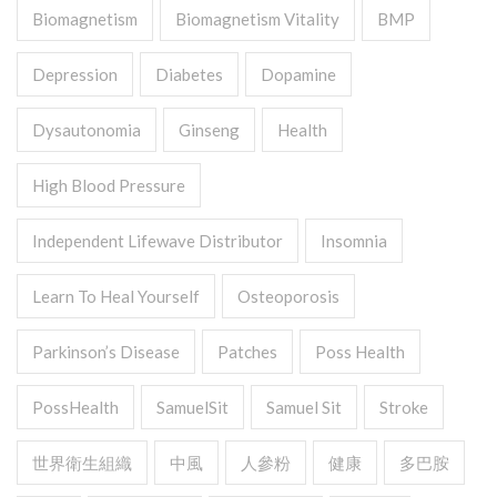
Biomagnetism
Biomagnetism Vitality
BMP
Depression
Diabetes
Dopamine
Dysautonomia
Ginseng
Health
High Blood Pressure
Independent Lifewave Distributor
Insomnia
Learn To Heal Yourself
Osteoporosis
Parkinson’s Disease
Patches
Poss Health
PossHealth
SamuelSit
Samuel Sit
Stroke
世界衛生組織
中風
人參粉
健康
多巴胺