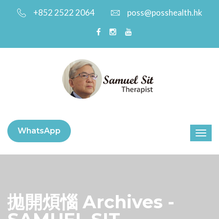
+852 2522 2064
poss@posshealth.hk
WhatsApp
拋開煩惱 Archives -