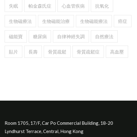
失眠
帕金森氏症
心血管疾病
抗氧化
生物磁療法
生物磁能治療
生物磁能療法
癌症
磁能寶
糖尿病
自律神經失調
自然療法
貼片
長壽
骨質疏鬆
骨質疏鬆症
高血壓
Room 1705, 17/F, Car Po Commercial Building, 18-20
Lyndhurst Terrace, Central, Hong Kong