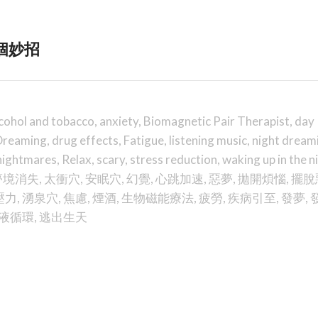
7個妙招
cohol and tobacco
,
anxiety
,
Biomagnetic Pair Therapist
,
day
Dreaming
,
drug effects
,
Fatigue
,
listening music
,
night dream
nightmares
,
Relax
,
scary
,
stress reduction
,
waking up in the n
夢境消失
,
太衝穴
,
安眠穴
,
幻覺
,
心跳加速
,
惡夢
,
拋開煩惱
,
擺脫
壓力
,
湧泉穴
,
焦慮
,
煙酒
,
生物磁能療法
,
疲勞
,
疾病引至
,
發夢
,
液循環
,
逃出生天