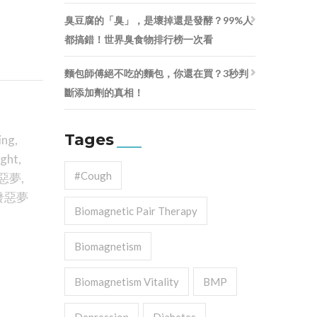
臭豆腐的「臭」，是壞掉還是發酵？99%人
都搞錯！世界臭食物排行榜一次看
麵包師傅絕不吃的麵包，你還在買？3秒判
斷添加劑的真相！
Tages
ing
,
ight
,
#cough
惡夢
,
發惡夢
Biomagnetic Pair Therapy
Biomagnetism
Biomagnetism Vitality
BMP