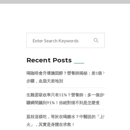
Recent Posts
喝咖啡會升壞膽固醇？營養師揭秘：差1個
步驟，血脂天差地別
生雞蛋吸收率只有51%？營養師：多一個步
驟瞬間飆到91%！你絕對猜不到是怎麼煮
荔枝這樣吃，等於在喝糖水？中醫說的「上
火」，其實是身體在求救！