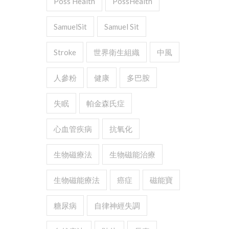
Poss Health
PossHealth
SamuelSit
Samuel Sit
Stroke
世界衛生組織
中風
人參粉
健康
多巴胺
失眠
帕金森氏症
心血管疾病
抗氧化
生物磁療法
生物磁能治療
生物磁能療法
癌症
磁能寶
糖尿病
自律神經失調