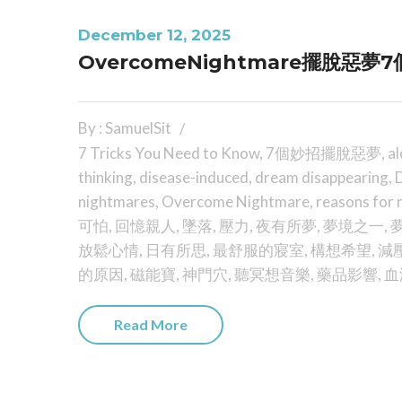
December 12, 2025
OvercomeNightmare擺脫惡夢
By : SamuelSit
7 Tricks You Need to Know
,
7個妙招擺脫惡夢
,
al
thinking
,
disease-induced
,
dream disappearing
,
nightmares
,
Overcome Nightmare
,
reasons for 
可怕
,
回憶親人
,
墜落
,
壓力
,
夜有所夢
,
夢境之一
,
放鬆心情
,
日有所思
,
最舒服的寢室
,
構想希望
,
減
的原因
,
磁能寶
,
神門穴
,
聽冥想音樂
,
藥品影響
,
血
Read More