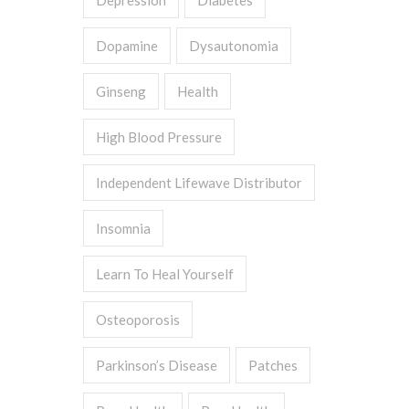
Depression
Diabetes
Dopamine
Dysautonomia
Ginseng
Health
High Blood Pressure
Independent Lifewave Distributor
Insomnia
Learn To Heal Yourself
Osteoporosis
Parkinson’s Disease
Patches