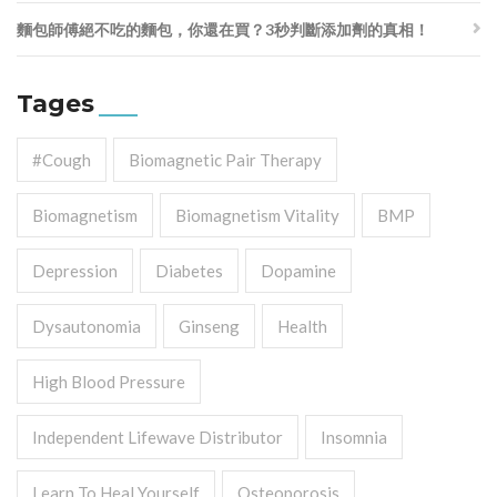
麵包師傅絕不吃的麵包，你還在買？3秒判斷添加劑的真相！
Tages
#cough
Biomagnetic Pair Therapy
Biomagnetism
Biomagnetism Vitality
BMP
Depression
Diabetes
Dopamine
Dysautonomia
Ginseng
Health
High Blood Pressure
Independent Lifewave Distributor
Insomnia
Learn To Heal Yourself
Osteoporosis