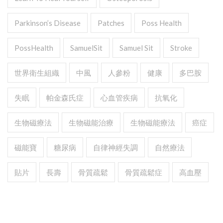
Parkinson’s Disease
Patches
Poss Health
PossHealth
SamuelSit
Samuel Sit
Stroke
世界衛生組織
中風
人參粉
健康
多巴胺
失眠
帕金森氏症
心血管疾病
抗氧化
生物磁療法
生物磁能治療
生物磁能療法
癌症
磁能寶
糖尿病
自律神經失調
自然療法
貼片
長壽
骨質疏鬆
骨質疏鬆症
高血壓