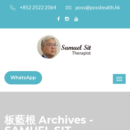
+852 2522 2064
poss@posshealth.hk
WhatsApp
板藍根 Archives -