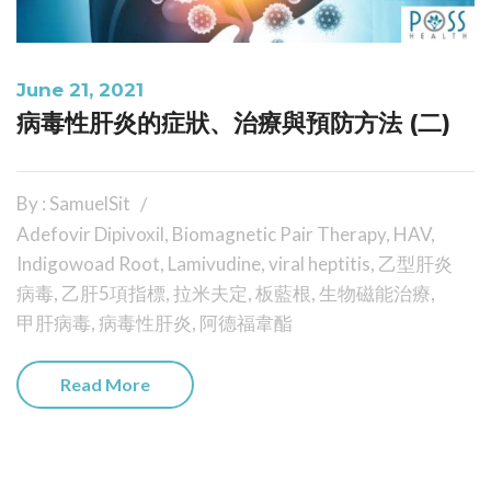
June 21, 2021
病毒性肝炎的症狀、治療與預防方法 (二)
By : SamuelSit
Adefovir Dipivoxil
,
Biomagnetic Pair Therapy
,
HAV
,
Indigowoad Root
,
Lamivudine
,
viral heptitis
,
乙型肝炎
病毒
,
乙肝5項指標
,
拉米夫定
,
板藍根
,
生物磁能治療
,
甲肝病毒
,
病毒性肝炎
,
阿德福韋酯
Read More