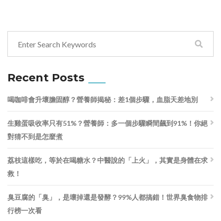
Recent Posts
喝咖啡會升壞膽固醇？營養師揭秘：差1個步驟，血脂天差地別
生雞蛋吸收率只有51%？營養師：多一個步驟瞬間飆到91%！你絕
對猜不到是怎麼煮
荔枝這樣吃，等於在喝糖水？中醫說的「上火」，其實是身體在求
救！
臭豆腐的「臭」，是壞掉還是發酵？99%人都搞錯！世界臭食物排
行榜一次看