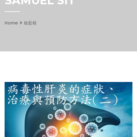
SAMUEL SIT
Home
板藍根