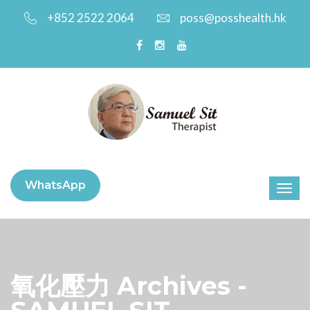
+852 2522 2064
poss@posshealth.hk
WhatsApp
氧化壓力 Archives -