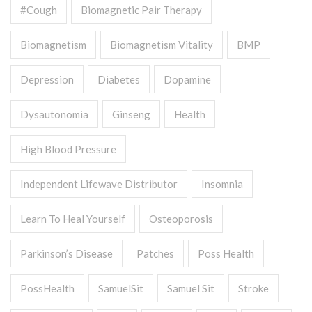
#cough
Biomagnetic Pair Therapy
Biomagnetism
Biomagnetism Vitality
BMP
Depression
Diabetes
Dopamine
Dysautonomia
Ginseng
Health
High Blood Pressure
Independent Lifewave Distributor
Insomnia
Learn To Heal Yourself
Osteoporosis
Parkinson’s Disease
Patches
Poss Health
PossHealth
SamuelSit
Samuel Sit
Stroke