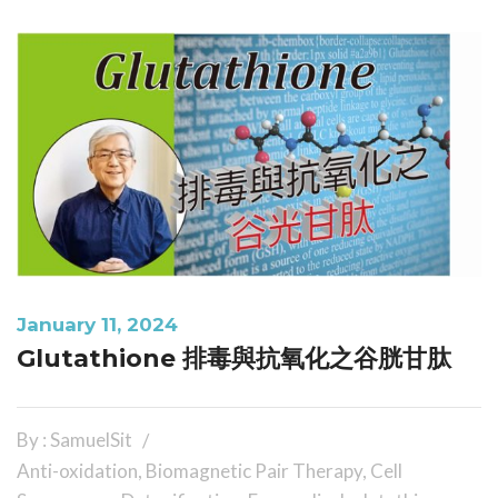
January 11, 2024
Glutathione 排毒與抗氧化之谷胱甘肽
By : SamuelSit
Anti-oxidation
,
Biomagnetic Pair Therapy
,
Cell