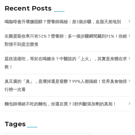
Recent Posts
喝咖啡會升壞膽固醇？營養師揭秘：差1個步驟，血脂天差地別
生雞蛋吸收率只有51%？營養師：多一個步驟瞬間飆到91%！你絕
對猜不到是怎麼煮
荔枝這樣吃，等於在喝糖水？中醫說的「上火」，其實是身體在求
救！
臭豆腐的「臭」，是壞掉還是發酵？99%人都搞錯！世界臭食物排
行榜一次看
麵包師傅絕不吃的麵包，你還在買？3秒判斷添加劑的真相！
Tages