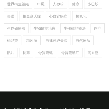
世界衛生組織
中風
人參粉
健康
多巴胺
失眠
帕金森氏症
心血管疾病
抗氧化
生物磁療法
生物磁能治療
生物磁能療法
癌症
磁能寶
糖尿病
自律神經失調
自然療法
貼片
長壽
骨質疏鬆
骨質疏鬆症
高血壓