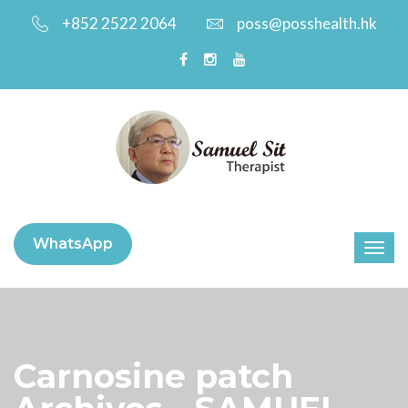
+852 2522 2064
poss@posshealth.hk
WhatsApp
Carnosine patch