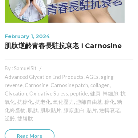
February 1, 2024
肌肽逆齡青春長駐抗衰老 I Carnosine
By : SamuelSit
Advanced Glycation End Products
,
AGEs
,
aging
reverse
,
Carnosine
,
Carnosine patch
,
collagen
,
Glycation
,
Oxidative Stress
,
peptide
,
健康
,
幹細胞
,
抗
氧化
,
抗糖化
,
抗老化
,
氧化壓力
,
游離自由基
,
糖化
,
糖
化終產物
,
肌肽
,
肌肽貼片
,
膠原蛋白
,
貼片
,
逆轉衰老
,
逆齡
,
雙勝肽
Read More