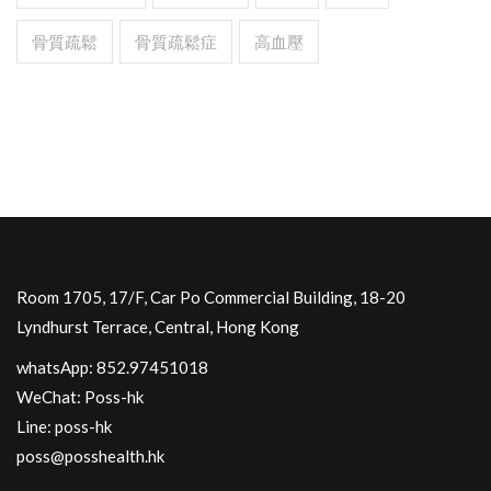
骨質疏鬆
骨質疏鬆症
高血壓
Room 1705, 17/F, Car Po Commercial Building, 18-20
Lyndhurst Terrace, Central, Hong Kong
whatsApp: 852.97451018
WeChat: Poss-hk
Line: poss-hk
poss@posshealth.hk