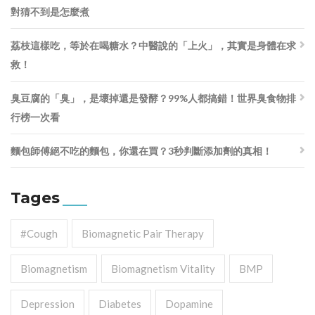
對猜不到是怎麼煮
荔枝這樣吃，等於在喝糖水？中醫說的「上火」，其實是身體在求
救！
臭豆腐的「臭」，是壞掉還是發酵？99%人都搞錯！世界臭食物排
行榜一次看
麵包師傅絕不吃的麵包，你還在買？3秒判斷添加劑的真相！
Tages
#cough
Biomagnetic Pair Therapy
Biomagnetism
Biomagnetism Vitality
BMP
Depression
Diabetes
Dopamine