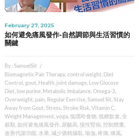
February 27, 2025
如何避免痛風發作-自然調節與生活習慣的
關鍵
By : SamuelSit
Biomagnetic Pair Therapy
,
control weight
,
Diet
Control
,
gout
,
Health
,
joint damage
,
Low Glucose
Diet
,
low purine
,
Metabolic Imbalance
,
Omega-3
,
Overweight
,
pain
,
Regular Exercise
,
Samuel Sit
,
Stay
Away from Gout
,
Stress
,
Stroke Risk
,
Vitamin C
,
Weight Management
,
yoga
,
低嘌呤食物
,
低糖飲食
,
全
穀類
,
如何避免痛風發作
,
尿酸高
,
慢性腎病
,
控制體重
,
改善代謝功能
,
水果
,
減少酒精攝取
,
瑜伽
,
疼痛
,
痛風
,