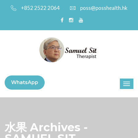
+852 2522 2064
poss@posshealth.hk
WhatsApp
水果 Archives -