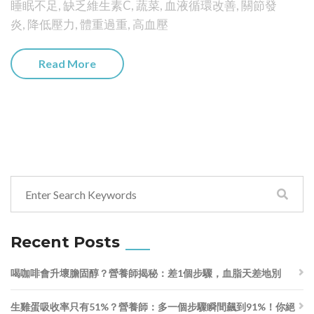
睡眠不足
,
缺乏維生素C
,
蔬菜
,
血液循環改善
,
關節發
炎
,
降低壓力
,
體重過重
,
高血壓
Read More
Recent Posts
喝咖啡會升壞膽固醇？營養師揭秘：差1個步驟，血脂天差地別
生雞蛋吸收率只有51%？營養師：多一個步驟瞬間飆到91%！你絕