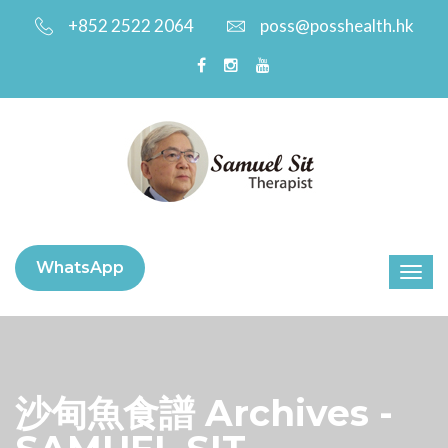
+852 2522 2064
poss@posshealth.hk
WhatsApp
沙甸魚食譜 Archives -