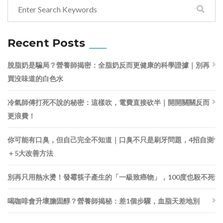
Recent Posts
脫脂奶是騙局？營養師揭密：全脂奶反而更健康的科學證據｜別再
買沒味道的白色水
冷氣師傅打死不說的秘密：這樣吹，電費直接砍半｜開開關關反而
更浪費！
你可能有口臭，但自己完全不知道｜口臭不只是刷牙問題，4招自測
＋5大改善方法
別再只用熱水燙！發霉筷子產生的「一級致癌物」，100度也殺不死
喝咖啡會升壞膽固醇？營養師揭秘：差1個步驟，血脂天差地別