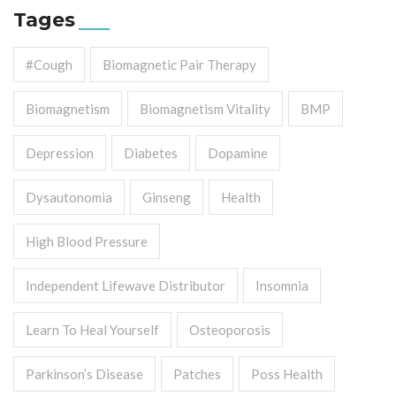
Tages
#cough
Biomagnetic Pair Therapy
Biomagnetism
Biomagnetism Vitality
BMP
Depression
Diabetes
Dopamine
Dysautonomia
Ginseng
Health
High Blood Pressure
Independent Lifewave Distributor
Insomnia
Learn To Heal Yourself
Osteoporosis
Parkinson’s Disease
Patches
Poss Health