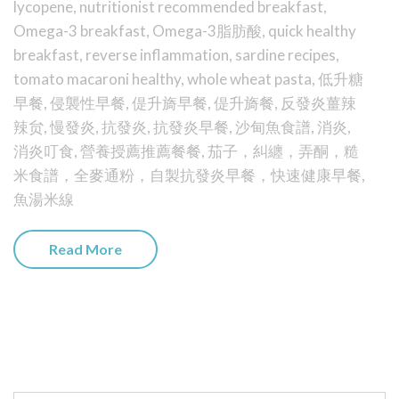
lycopene
,
nutritionist recommended breakfast
,
Omega-3 breakfast
,
Omega-3脂肪酸
,
quick healthy
breakfast
,
reverse inflammation
,
sardine recipes
,
tomato macaroni healthy
,
whole wheat pasta
,
低升糖
早餐
,
侵襲性早餐
,
偍升旖早餐
,
偍升旖餐
,
反發炎薑辣
辣贠
,
慢發炎
,
抗發炎
,
抗發炎早餐
,
沙甸魚食譜
,
消炎
,
消炎叮食
,
營養授薦推薦餐餐
,
茄子，糾纏，弄酮，糙
米食譜，全麥通粉，自製抗發炎早餐，快速健康早餐
,
魚湯米線
Read More