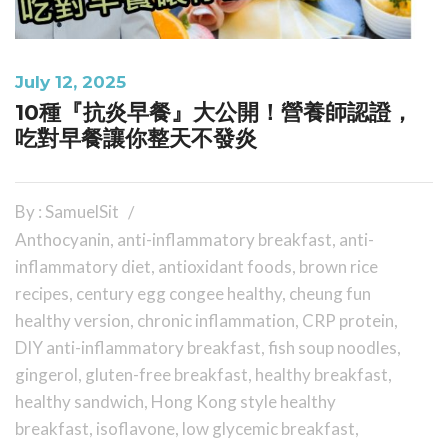
July 12, 2025
10種『抗炎早餐』大公開！營養師認證，
吃對早餐讓你整天不發炎
By : SamuelSit
Anthocyanin
,
anti-inflammatory breakfast
,
anti-
inflammatory diet
,
antioxidant foods
,
brown rice
recipes
,
century egg congee healthy
,
cheung fun
healthy version
,
chronic inflammation
,
CRP protein
,
DIY anti-inflammatory breakfast
,
fish soup noodles
,
gingerol
,
gluten-free breakfast
,
healthy breakfast
,
healthy sandwich
,
Hong Kong style healthy
breakfast
,
isoflavone
,
low glycemic breakfast
,