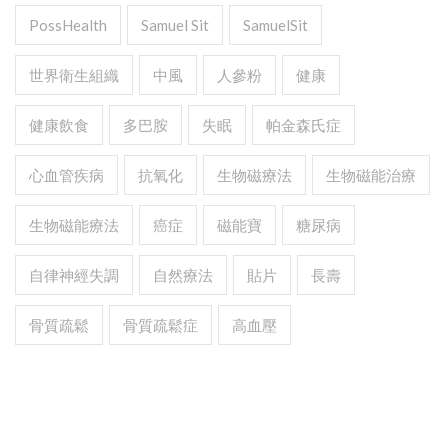
PossHealth
Samuel Sit
SamuelSit
世界衛生組織
中風
人參粉
健康
健康飲食
多巴胺
失眠
帕金森氏症
心血管疾病
抗氧化
生物磁療法
生物磁能治療
生物磁能療法
癌症
磁能寶
糖尿病
自律神經失調
自然療法
貼片
長壽
骨質疏鬆
骨質疏鬆症
高血壓