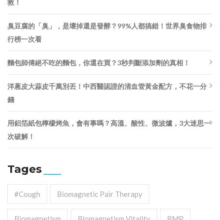
救！
臭豆腐的「臭」，是壞掉還是發酵？99%人都搞錯！世界臭食物排
行榜一次看
麵包師傅絕不吃的麵包，你還在買？3秒判斷添加劑的真相！
洋蔥皮大蒜皮千萬別丟！中西醫認證的清血管黃金配方，不花一分
錢
用鋁箔紙包檸檬烤魚，會有事嗎？高溫、酸性、微波爐，3大迷思一
次破解！
Tages
#cough
Biomagnetic Pair Therapy
Biomagnetism
Biomagnetism Vitality
BMP