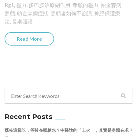
Rg1
,
壓力
,
多巴胺治療副作用
,
孝順的壓力
,
帕金森病
照顧
,
帕金森病症狀
,
照顧者如何不崩潰
,
神經保護療
法
,
長期照護
Read More
Recent Posts
荔枝這樣吃，等於在喝糖水？中醫說的「上火」，其實是身體在求