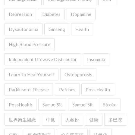
Depression
Diabetes
Dopamine
Dysautonomia
Ginseng
Health
High Blood Pressure
Independent Lifewave Distributor
Insomnia
Learn To Heal Yourself
Osteoporosis
Parkinson’s Disease
Patches
Poss Health
PossHealth
SamuelSit
Samuel Sit
Stroke
世界衛生組織
中風
人參粉
健康
多巴胺
失眠
帕金森氏症
心血管疾病
抗氧化