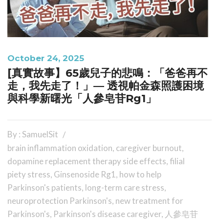
October 24, 2025
[真實故事】65歲兒子的悲鳴：「爸爸再不
走，我先走了！」— 透視帕金森照護困境
與科學新曙光「人參皂苷Rg1」
By : SamuelSit
brain inflammation oxidation
,
caregiver burnout
,
dopamine replacement therapy side effects
,
filial
piety stress
,
Ginsenoside Rg1
,
how to help
Parkinson's patients
,
long-term care stress
,
neuroprotection Parkinson's
,
new treatment for
Parkinson's
,
Parkinson's disease caregiver
,
人參皂苷