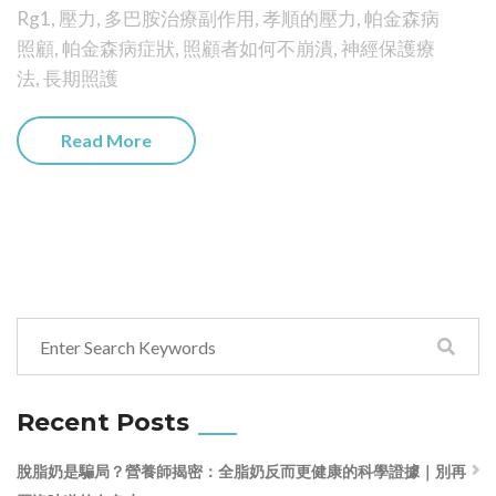
Rg1
,
壓力
,
多巴胺治療副作用
,
孝順的壓力
,
帕金森病
照顧
,
帕金森病症狀
,
照顧者如何不崩潰
,
神經保護療
法
,
長期照護
Read More
Recent Posts
脫脂奶是騙局？營養師揭密：全脂奶反而更健康的科學證據｜別再