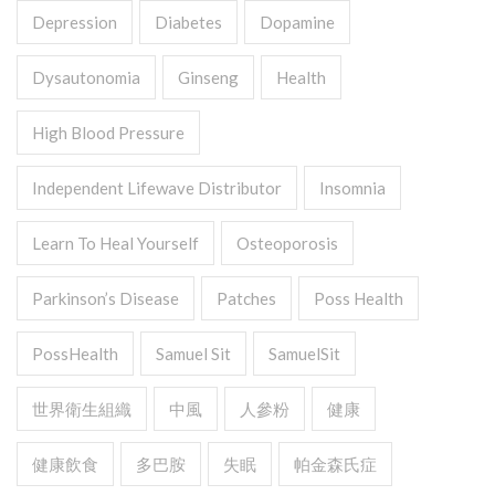
Depression
Diabetes
Dopamine
Dysautonomia
Ginseng
Health
High Blood Pressure
Independent Lifewave Distributor
Insomnia
Learn To Heal Yourself
Osteoporosis
Parkinson’s Disease
Patches
Poss Health
PossHealth
Samuel Sit
SamuelSit
世界衛生組織
中風
人參粉
健康
健康飲食
多巴胺
失眠
帕金森氏症