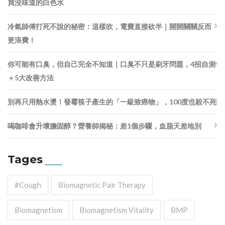
買沒味道的白色水
冷氣師傅打死不說的秘密：這樣吹，電費直接砍半｜開開關關反而
更浪費！
你可能有口臭，但自己完全不知道｜口臭不只是刷牙問題，4招自測
＋5大改善方法
別再只用熱水燙！發霉筷子產生的「一級致癌物」，100度也殺不死
喝咖啡會升壞膽固醇？營養師揭秘：差1個步驟，血脂天差地別
Tages
#cough
Biomagnetic Pair Therapy
Biomagnetism
Biomagnetism Vitality
BMP