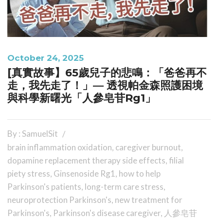
October 24, 2025
[真實故事】65歲兒子的悲鳴：「爸爸再不
走，我先走了！」— 透視帕金森照護困境
與科學新曙光「人參皂苷Rg1」
By : SamuelSit
brain inflammation oxidation
,
caregiver burnout
,
dopamine replacement therapy side effects
,
filial
piety stress
,
Ginsenoside Rg1
,
how to help
Parkinson's patients
,
long-term care stress
,
neuroprotection Parkinson's
,
new treatment for
Parkinson's
,
Parkinson's disease caregiver
,
人參皂苷