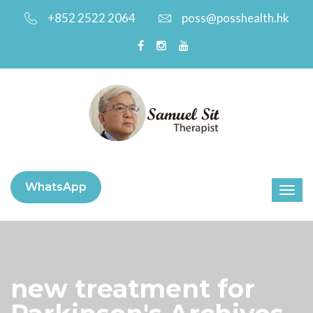
+852 2522 2064
poss@posshealth.hk
WhatsApp
new treatment for