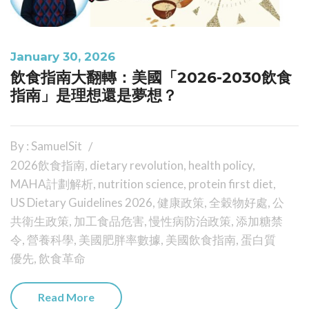
January 30, 2026
飲食指南大翻轉：美國「2026-2030飲食
指南」是理想還是夢想？
By : SamuelSit
2026飲食指南
,
dietary revolution
,
health policy
,
MAHA計劃解析
,
nutrition science
,
protein first diet
,
US Dietary Guidelines 2026
,
健康政策
,
全穀物好處
,
公
共衛生政策
,
加工食品危害
,
慢性病防治政策
,
添加糖禁
令
,
營養科學
,
美國肥胖率數據
,
美國飲食指南
,
蛋白質
優先
,
飲食革命
Read More