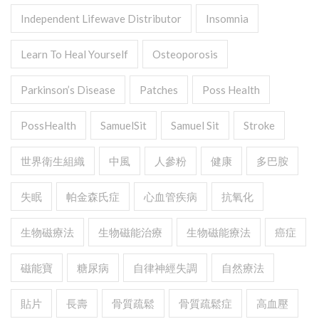
Independent Lifewave Distributor
Insomnia
Learn To Heal Yourself
Osteoporosis
Parkinson’s Disease
Patches
Poss Health
PossHealth
SamuelSit
Samuel Sit
Stroke
世界衛生組織
中風
人參粉
健康
多巴胺
失眠
帕金森氏症
心血管疾病
抗氧化
生物磁療法
生物磁能治療
生物磁能療法
癌症
磁能寶
糖尿病
自律神經失調
自然療法
貼片
長壽
骨質疏鬆
骨質疏鬆症
高血壓