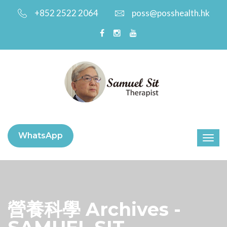
+852 2522 2064
poss@posshealth.hk
WhatsApp
營養科學 Archives -