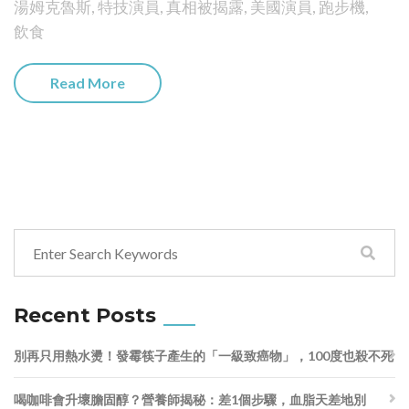
湯姆克魯斯
,
特技演員
,
真相被揭露
,
美國演員
,
跑步機
,
飲食
Read More
Recent Posts
別再只用熱水燙！發霉筷子產生的「一級致癌物」，100度也殺不死
喝咖啡會升壞膽固醇？營養師揭秘：差1個步驟，血脂天差地別