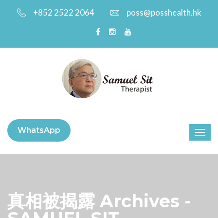
+852 2522 2064
poss@posshealth.hk
WhatsApp
真相被揭露 Archives -