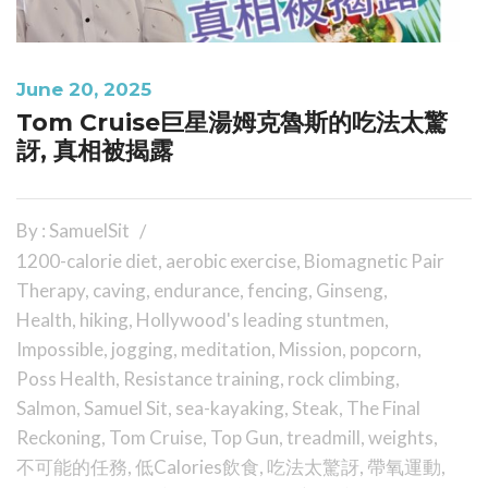
June 20, 2025
Tom Cruise巨星湯姆克魯斯的吃法太驚
訝, 真相被揭露
By : SamuelSit
1200-calorie diet
,
aerobic exercise
,
Biomagnetic Pair
Therapy
,
caving
,
endurance
,
fencing
,
Ginseng
,
Health
,
hiking
,
Hollywood's leading stuntmen
,
Impossible
,
jogging
,
meditation
,
Mission
,
popcorn
,
Poss Health
,
Resistance training
,
rock climbing
,
Salmon
,
Samuel Sit
,
sea-kayaking
,
Steak
,
The Final
Reckoning
,
Tom Cruise
,
Top Gun
,
treadmill
,
weights
,
不可能的任務
,
低Calories飲食
,
吃法太驚訝
,
帶氧運動
,