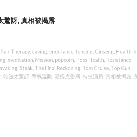
太驚訝, 真相被揭露
 Pair Therapy
,
caving
,
endurance
,
fencing
,
Ginseng
,
Health
,
h
ing
,
meditation
,
Mission
,
popcorn
,
Poss Health
,
Resistance
ayaking
,
Steak
,
The Final Reckoning
,
Tom Cruise
,
Top Gun
,
食
,
吃法太驚訝
,
帶氧運動
,
湯姆克魯斯
,
特技演員
,
真相被揭露
,