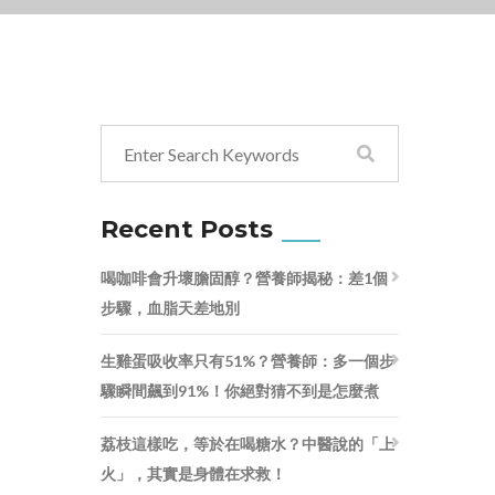
Recent Posts
喝咖啡會升壞膽固醇？營養師揭秘：差1個
步驟，血脂天差地別
生雞蛋吸收率只有51%？營養師：多一個步
驟瞬間飆到91%！你絕對猜不到是怎麼煮
荔枝這樣吃，等於在喝糖水？中醫說的「上
火」，其實是身體在求救！