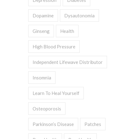
Depression
Diabetes
Dopamine
Dysautonomia
Ginseng
Health
High Blood Pressure
Independent Lifewave Distributor
Insomnia
Learn To Heal Yourself
Osteoporosis
Parkinson’s Disease
Patches