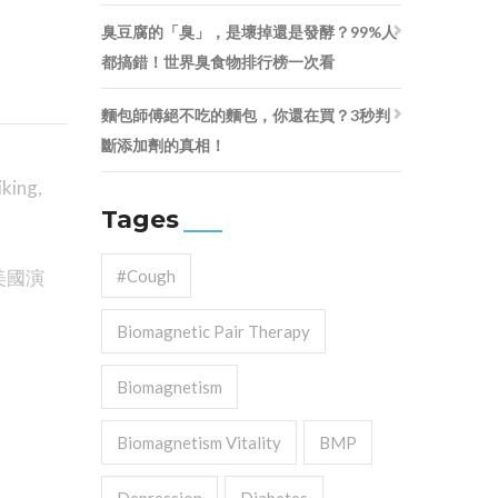
臭豆腐的「臭」，是壞掉還是發酵？99%人
都搞錯！世界臭食物排行榜一次看
麵包師傅絕不吃的麵包，你還在買？3秒判
斷添加劑的真相！
iking
,
Tages
美國演
#cough
Biomagnetic Pair Therapy
Biomagnetism
Biomagnetism Vitality
BMP