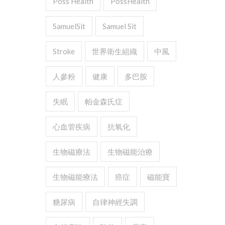
Poss Health
PossHealth
SamuelSit
Samuel Sit
Stroke
世界衛生組織
中風
人參粉
健康
多巴胺
失眠
帕金森氏症
心血管疾病
抗氧化
生物磁療法
生物磁能治療
生物磁能療法
癌症
磁能寶
糖尿病
自律神經失調