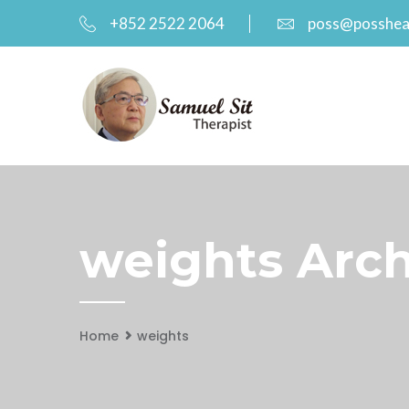
+852 2522 2064
poss@posshea
weights Arch
Home
weights