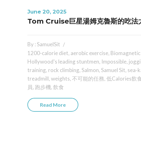
June 20, 2025
Tom Cruise巨星湯姆克魯斯的吃法
By : SamuelSit
1200-calorie diet
,
aerobic exercise
,
Biomagnetic
Hollywood's leading stuntmen
,
Impossible
,
jogg
training
,
rock climbing
,
Salmon
,
Samuel Sit
,
sea-k
treadmill
,
weights
,
不可能的任務
,
低Calories飲
員
,
跑步機
,
飲食
Read More