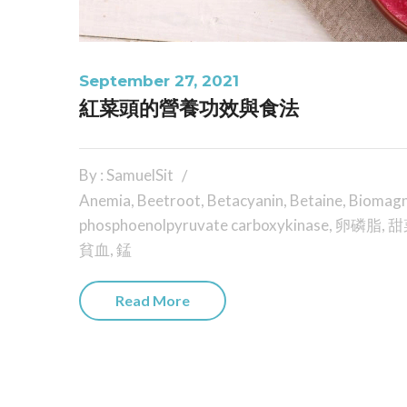
September 27, 2021
紅菜頭的營養功效與食法
By : SamuelSit
Anemia
,
Beetroot
,
Betacyanin
,
Betaine
,
Biomagn
phosphoenolpyruvate carboxykinase
,
卵磷脂
,
甜
貧血
,
錳
Read More