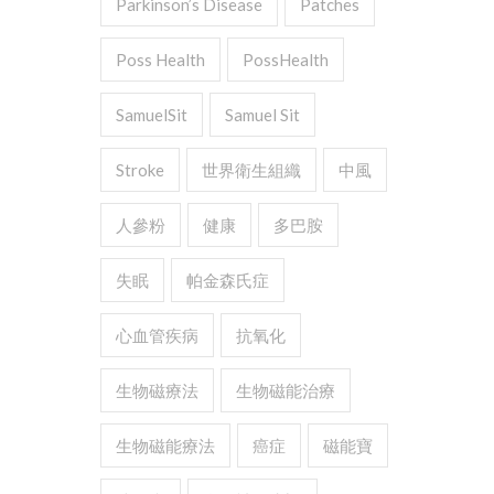
Parkinson’s Disease
Patches
Poss Health
PossHealth
SamuelSit
Samuel Sit
Stroke
世界衛生組織
中風
人參粉
健康
多巴胺
失眠
帕金森氏症
心血管疾病
抗氧化
生物磁療法
生物磁能治療
生物磁能療法
癌症
磁能寶