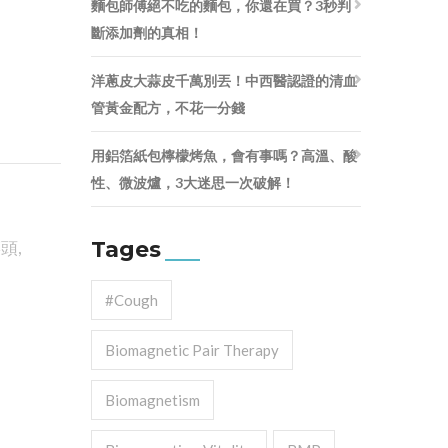
麵包師傅絕不吃的麵包，你還在買？3秒判
斷添加劑的真相！
洋蔥皮大蒜皮千萬別丟！中西醫認證的清血
管黃金配方，不花一分錢
用鋁箔紙包檸檬烤魚，會有事嗎？高溫、酸
性、微波爐，3大迷思一次破解！
Tages
菜頭
,
#cough
Biomagnetic Pair Therapy
Biomagnetism