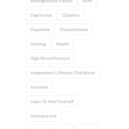
Biomagnetism Vitality
BMP
Depression
Diabetes
Dopamine
Dysautonomia
Ginseng
Health
High Blood Pressure
Independent Lifewave Distributor
Insomnia
Learn To Heal Yourself
Osteoporosis