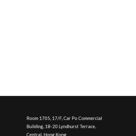
Room 1705, 17/F, Car Po Commercial
Building, 18-20 Lyndhurst Terrace,
Central, Hong Kong