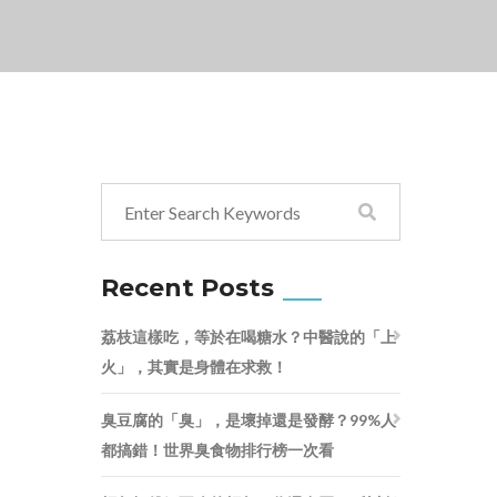
Recent Posts
荔枝這樣吃，等於在喝糖水？中醫說的「上
火」，其實是身體在求救！
臭豆腐的「臭」，是壞掉還是發酵？99%人
都搞錯！世界臭食物排行榜一次看