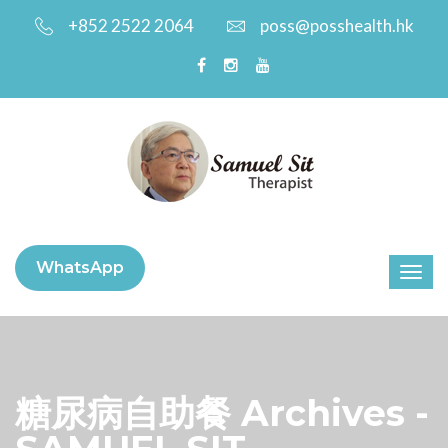
+852 2522 2064
poss@posshealth.hk
WhatsApp
糖尿病自助餐 Archives -