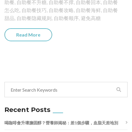
助餐
,
自助餐不升糖
,
自助餐不撑
,
自助餐回本
,
自助餐
怎么吃
,
自助餐技巧
,
自助餐攻略
,
自助餐海鲜
,
自助餐
甜品
,
自助餐隐藏规则
,
自助餐顺序
,
避免高糖
Read More
Recent Posts
喝咖啡會升壞膽固醇？營養師揭秘：差1個步驟，血脂天差地別