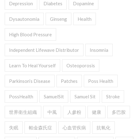
Depression
Diabetes
Dopamine
Dysautonomia
Ginseng
Health
High Blood Pressure
Independent Lifewave Distributor
Insomnia
Learn To Heal Yourself
Osteoporosis
Parkinson’s Disease
Patches
Poss Health
PossHealth
SamuelSit
Samuel Sit
Stroke
世界衛生組織
中風
人參粉
健康
多巴胺
失眠
帕金森氏症
心血管疾病
抗氧化