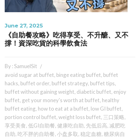
June 27, 2025
《自助餐攻略》吃得享受、不升醣、又不
撐！資深吃貨的科學飲食法
By : SamuelSit
avoid sugar at buffet
,
binge eating buffet
,
buffet
hacks
,
buffet order
,
buffet strategy
,
buffet tips
,
buffet without gaining weight
,
diabetic buffet
,
enjoy
buffet
,
get your money's worth at buffet
,
healthy
buffet eating
,
how to eat at a buffet
,
low GI buffet
,
portion control buffet
,
weight loss buffet
,
三口策略
,
享受美食
,
低GI自助餐
,
健康吃自助
,
先低后高
,
减肥吃
自助
,
吃不胖的自助餐
,
小盘多取
,
稳定血糖
,
糖尿病自