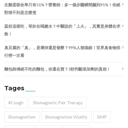
生雞蛋吸收率只有51%？營養師：多一個步驟瞬間飆到91%！你絕
對猜不到是怎麼煮
荔枝這樣吃，等於在喝糖水？中醫說的「上火」，其實是身體在求
救！
臭豆腐的「臭」，是壞掉還是發酵？99%人都搞錯！世界臭食物排
行榜一次看
麵包師傅絕不吃的麵包，你還在買？3秒判斷添加劑的真相！
Tages
#cough
Biomagnetic Pair Therapy
Biomagnetism
Biomagnetism Vitality
BMP