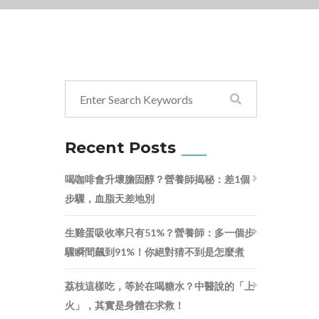
Recent Posts
喝咖啡會升壞膽固醇？營養師揭秘：差1個
步驟，血脂天差地別
生雞蛋吸收率只有51%？營養師：多一個步
驟瞬間飆到91%！你絕對猜不到是怎麼煮
荔枝這樣吃，等於在喝糖水？中醫說的「上
火」，其實是身體在求救！