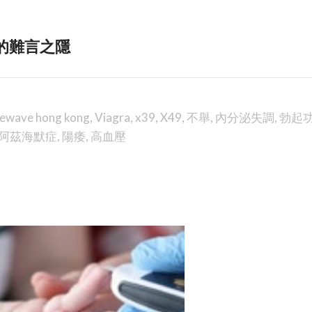
男人的難言之隱
fewave hong kong
,
Viagra
,
x39
,
X49
,
不舉
,
內分泌失調
,
勃起
阿茲海默症
,
陽痿
,
高血壓