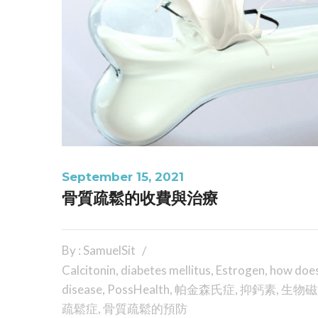
September 15, 2021
骨質疏鬆的收費與治療
By : SamuelSit
Calcitonin
,
diabetes mellitus
,
Estrogen
,
how does
disease
,
PossHealth
,
帕金森氏症
,
抑鈣素
,
生物磁
疏鬆症
,
骨質疏鬆的預防