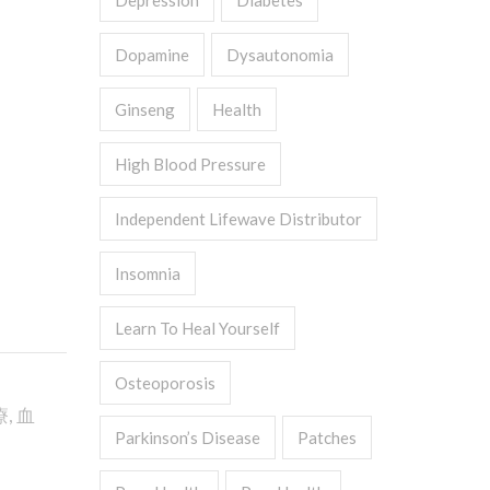
Depression
Diabetes
Dopamine
Dysautonomia
Ginseng
Health
High Blood Pressure
Independent Lifewave Distributor
Insomnia
Learn To Heal Yourself
Osteoporosis
療
,
血
Parkinson’s Disease
Patches