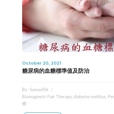
October 20, 2021
糖尿病的血糖標準值及防治
By : SamuelSit
Biomagnetic Pair Therapy
,
diabetes mellitus
,
Per
糖