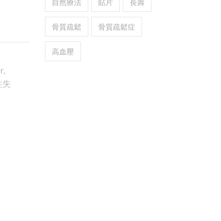
自然療法
貼片
長壽
骨質疏鬆
骨質疏鬆症
高血壓
r
,
性失