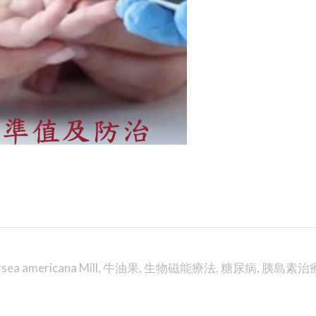
sea americana Mill
,
牛油果
,
生物磁能療法
,
糖尿病
,
胰島素治