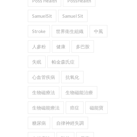
Poss Health
PossHealth
SamuelSit
Samuel Sit
Stroke
世界衛生組織
中風
人參粉
健康
多巴胺
失眠
帕金森氏症
心血管疾病
抗氧化
生物磁療法
生物磁能治療
生物磁能療法
癌症
磁能寶
糖尿病
自律神經失調