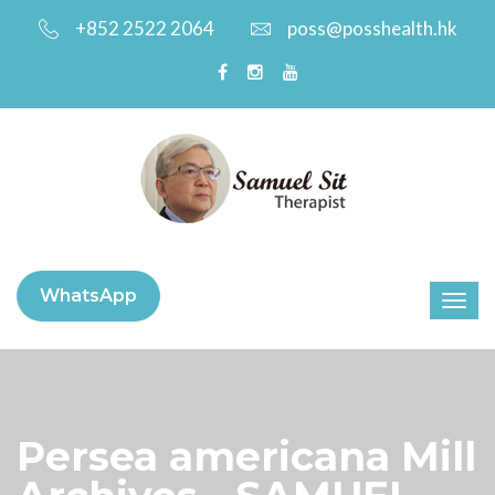
+852 2522 2064
poss@posshealth.hk
WhatsApp
Persea americana Mill