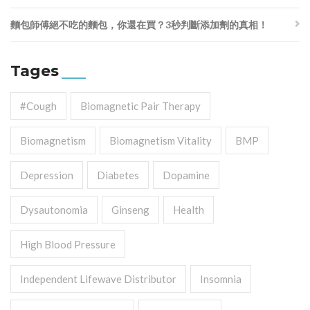
麵包師傅絕不吃的麵包，你還在買？3秒判斷添加劑的真相！
Tages
#cough
Biomagnetic Pair Therapy
Biomagnetism
Biomagnetism Vitality
BMP
Depression
Diabetes
Dopamine
Dysautonomia
Ginseng
Health
High Blood Pressure
Independent Lifewave Distributor
Insomnia