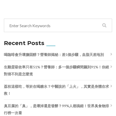
Recent Posts
喝咖啡會升壞膽固醇？營養師揭秘：差1個步驟，血脂天差地別
生雞蛋吸收率只有51%？營養師：多一個步驟瞬間飆到91%！你絕
對猜不到是怎麼煮
荔枝這樣吃，等於在喝糖水？中醫說的「上火」，其實是身體在求
救！
臭豆腐的「臭」，是壞掉還是發酵？99%人都搞錯！世界臭食物排
行榜一次看