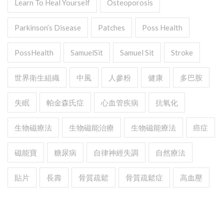
Learn To Heal Yourself
Osteoporosis
Parkinson’s Disease
Patches
Poss Health
PossHealth
SamuelSit
Samuel Sit
Stroke
世界衛生組織
中風
人參粉
健康
多巴胺
失眠
帕金森氏症
心血管疾病
抗氧化
生物磁療法
生物磁能治療
生物磁能療法
癌症
磁能寶
糖尿病
自律神經失調
自然療法
貼片
長壽
骨質疏鬆
骨質疏鬆症
高血壓