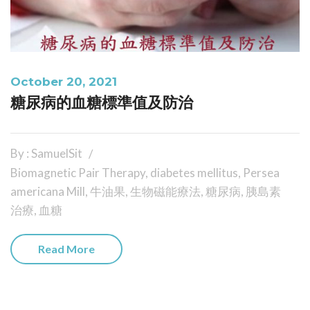
October 20, 2021
糖尿病的血糖標準值及防治
By : SamuelSit
Biomagnetic Pair Therapy
,
diabetes mellitus
,
Persea
americana Mill
,
牛油果
,
生物磁能療法
,
糖尿病
,
胰島素
治療
,
血糖
Read More