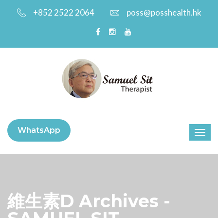
+852 2522 2064
poss@posshealth.hk
WhatsApp
維生素D Archives -