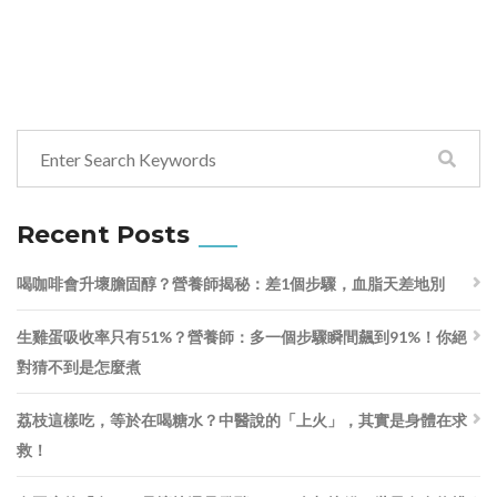
Recent Posts
喝咖啡會升壞膽固醇？營養師揭秘：差1個步驟，血脂天差地別
生雞蛋吸收率只有51%？營養師：多一個步驟瞬間飆到91%！你絕
對猜不到是怎麼煮
荔枝這樣吃，等於在喝糖水？中醫說的「上火」，其實是身體在求
救！