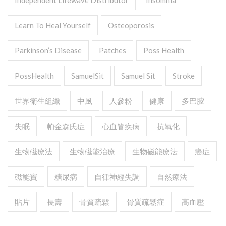
Independent Lifewave Distributor
Insomnia
Learn To Heal Yourself
Osteoporosis
Parkinson’s Disease
Patches
Poss Health
PossHealth
SamuelSit
Samuel Sit
Stroke
世界衛生組織
中風
人參粉
健康
多巴胺
失眠
帕金森氏症
心血管疾病
抗氧化
生物磁療法
生物磁能治療
生物磁能療法
癌症
磁能寶
糖尿病
自律神經失調
自然療法
貼片
長壽
骨質疏鬆
骨質疏鬆症
高血壓