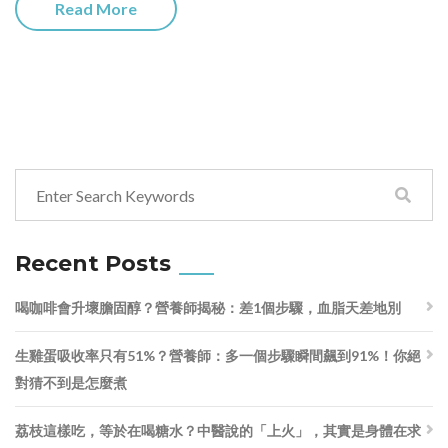
Read More
Recent Posts
喝咖啡會升壞膽固醇？營養師揭秘：差1個步驟，血脂天差地別
生雞蛋吸收率只有51%？營養師：多一個步驟瞬間飆到91%！你絕
對猜不到是怎麼煮
荔枝這樣吃，等於在喝糖水？中醫說的「上火」，其實是身體在求