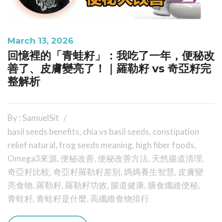
March 13, 2026
回憶裡的「青蛙籽」：我吃了一年，便秘改
善了、皮膚變亮了！｜羅勒籽 vs 奇亞籽完
整解析
By : SamuelSit
basil seeds benefits
,
chia vs basil seeds
,
constipation
relief natural
,
frog seeds meaning
,
high fiber foods
,
Omega3來源
,
便秘改善
,
便秘改善方法
,
天然腸道清理
,
奇亞籽比較
,
奇亞籽羅勒籽差別
,
媽媽養生智慧
,
皮膚變
亮食物
,
羅勒籽
,
羅勒籽功效
,
腸道健康
,
膳食纖維便秘
,
青蛙籽
,
青蛙籽是什麼
,
高纖維食物排行