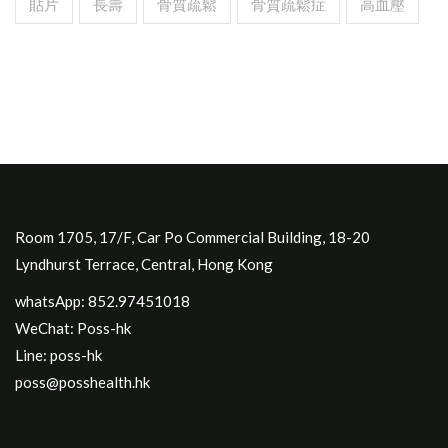
貼片
長壽
骨質疏鬆
骨質疏鬆症
高血壓
Room 1705, 17/F, Car Po Commercial Building, 18-20
Lyndhurst Terrace, Central, Hong Kong
whatsApp: 852.97451018
WeChat: Poss-hk
Line: poss-hk
poss@posshealth.hk