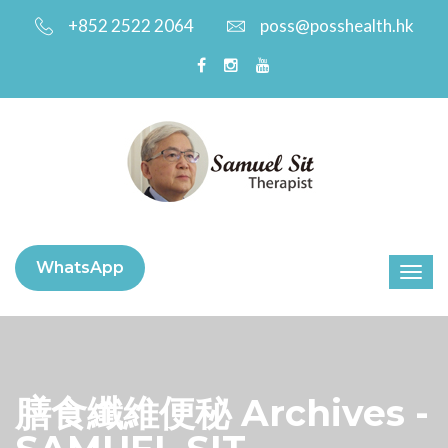
+852 2522 2064
poss@posshealth.hk
WhatsApp
膳食纖維便秘 Archives -