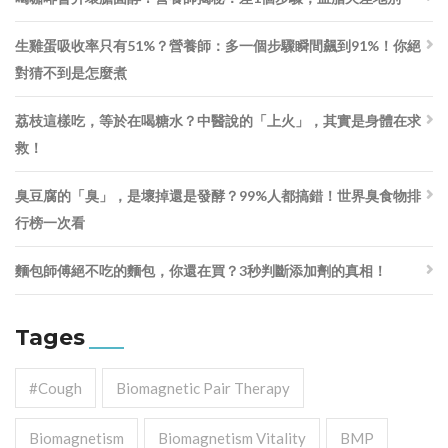
生雞蛋吸收率只有51%？營養師：多一個步驟瞬間飆到91%！你絕
對猜不到是怎麼煮
荔枝這樣吃，等於在喝糖水？中醫說的「上火」，其實是身體在求
救！
臭豆腐的「臭」，是壞掉還是發酵？99%人都搞錯！世界臭食物排
行榜一次看
麵包師傅絕不吃的麵包，你還在買？3秒判斷添加劑的真相！
Tages
#cough
Biomagnetic Pair Therapy
Biomagnetism
Biomagnetism Vitality
BMP