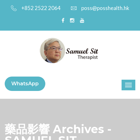
+852 2522 2064
poss@posshealth.hk
WhatsApp
藥品影響 Archives -