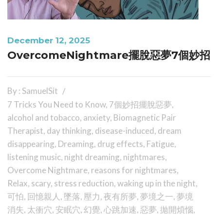
December 12, 2025
OvercomeNightmare擺脫惡夢7個妙招
By : SamuelSit
7 Tricks You Need to Know
,
7個妙招擺脫惡夢
,
alcohol and tobacco
,
anxiety
,
Biomagnetic Pair
Therapist
,
day thinking
,
disease-induced
,
dream
disappearing
,
Dreaming
,
drug effects
,
Fatigue
,
listening music
,
night dreaming
,
nightmares
,
Overcome Nightmare
,
reasons for nightmares
,
Relax
,
scary
,
stress reduction
,
waking up in the night
,
可怕
,
回憶親人
,
墜落
,
壓力
,
夜有所夢
,
夢境之一
,
夢境
消失
,
太衝穴
,
安眠穴
,
幻覺
,
心跳加速
,
惡夢
,
拋開煩惱
,