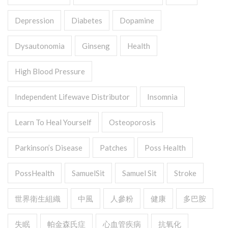
Depression
Diabetes
Dopamine
Dysautonomia
Ginseng
Health
High Blood Pressure
Independent Lifewave Distributor
Insomnia
Learn To Heal Yourself
Osteoporosis
Parkinson’s Disease
Patches
Poss Health
PossHealth
SamuelSit
Samuel Sit
Stroke
世界衛生組織
中風
人參粉
健康
多巴胺
失眠
帕金森氏症
心血管疾病
抗氧化