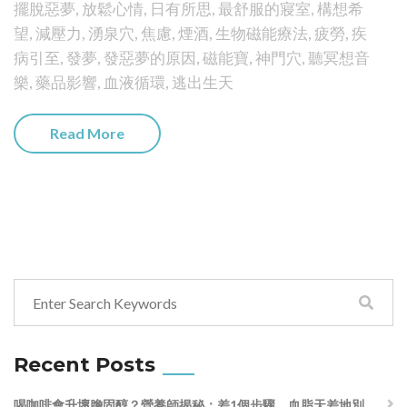
擺脫惡夢
,
放鬆心情
,
日有所思
,
最舒服的寢室
,
構想希
望
,
減壓力
,
湧泉穴
,
焦慮
,
煙酒
,
生物磁能療法
,
疲勞
,
疾
病引至
,
發夢
,
發惡夢的原因
,
磁能寶
,
神門穴
,
聽冥想音
樂
,
藥品影響
,
血液循環
,
逃出生天
Read More
Recent Posts
喝咖啡會升壞膽固醇？營養師揭秘：差1個步驟，血脂天差地別