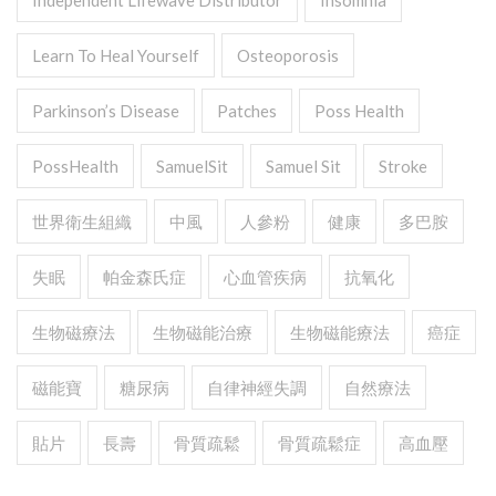
Independent Lifewave Distributor
Insomnia
Learn To Heal Yourself
Osteoporosis
Parkinson’s Disease
Patches
Poss Health
PossHealth
SamuelSit
Samuel Sit
Stroke
世界衛生組織
中風
人參粉
健康
多巴胺
失眠
帕金森氏症
心血管疾病
抗氧化
生物磁療法
生物磁能治療
生物磁能療法
癌症
磁能寶
糖尿病
自律神經失調
自然療法
貼片
長壽
骨質疏鬆
骨質疏鬆症
高血壓