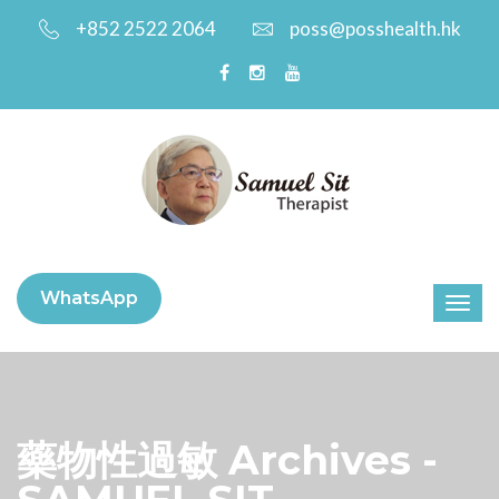
+852 2522 2064
poss@posshealth.hk
WhatsApp
藥物性過敏 Archives -