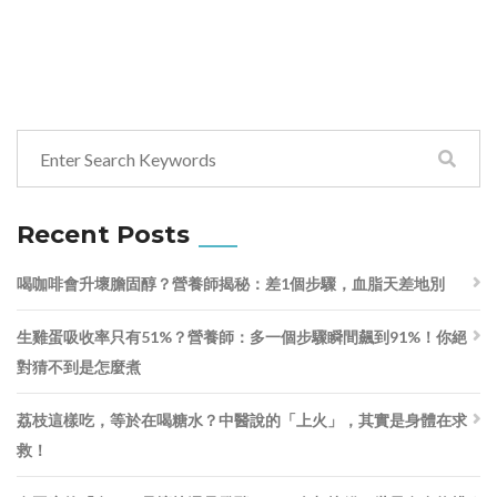
Recent Posts
喝咖啡會升壞膽固醇？營養師揭秘：差1個步驟，血脂天差地別
生雞蛋吸收率只有51%？營養師：多一個步驟瞬間飆到91%！你絕
對猜不到是怎麼煮
荔枝這樣吃，等於在喝糖水？中醫說的「上火」，其實是身體在求
救！