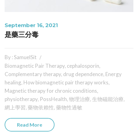
September 16, 2021
是藥三分毒
By : SamuelSit
Biomagnetic Pair Therapy
,
cephalosporin
,
Complementary therapy
,
drug dependence
,
Energy
healing
,
How biomagnetic pair therapy works
,
Magnetic therapy for chronic conditions
,
physiotherapy
,
PossHealth
,
物理治療
,
生物磁能治療
,
網上學習
,
藥物依賴性
,
藥物性過敏
Read More