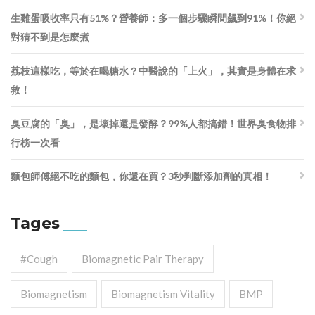
生雞蛋吸收率只有51%？營養師：多一個步驟瞬間飆到91%！你絕
對猜不到是怎麼煮
荔枝這樣吃，等於在喝糖水？中醫說的「上火」，其實是身體在求
救！
臭豆腐的「臭」，是壞掉還是發酵？99%人都搞錯！世界臭食物排
行榜一次看
麵包師傅絕不吃的麵包，你還在買？3秒判斷添加劑的真相！
Tages
#cough
Biomagnetic Pair Therapy
Biomagnetism
Biomagnetism Vitality
BMP