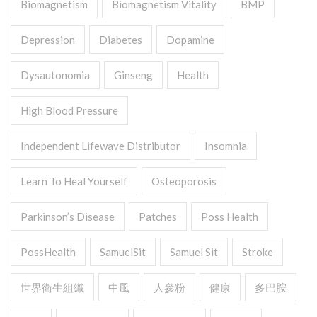
Biomagnetism
Biomagnetism Vitality
BMP
Depression
Diabetes
Dopamine
Dysautonomia
Ginseng
Health
High Blood Pressure
Independent Lifewave Distributor
Insomnia
Learn To Heal Yourself
Osteoporosis
Parkinson’s Disease
Patches
Poss Health
PossHealth
SamuelSit
Samuel Sit
Stroke
世界衛生組織
中風
人參粉
健康
多巴胺