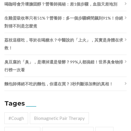
喝咖啡會升壞膽固醇？營養師揭秘：差1個步驟，血脂天差地別
生雞蛋吸收率只有51%？營養師：多一個步驟瞬間飆到91%！你絕
對猜不到是怎麼煮
荔枝這樣吃，等於在喝糖水？中醫說的「上火」，其實是身體在求
救！
臭豆腐的「臭」，是壞掉還是發酵？99%人都搞錯！世界臭食物排
行榜一次看
麵包師傅絕不吃的麵包，你還在買？3秒判斷添加劑的真相！
Tages
#cough
Biomagnetic Pair Therapy