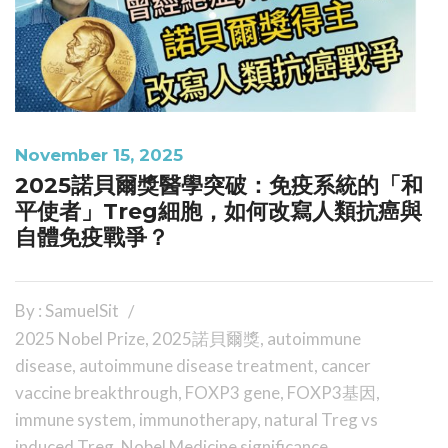
November 15, 2025
2025諾貝爾獎醫學突破：免疫系統的「和
平使者」Treg細胞，如何改寫人類抗癌與
自體免疫戰爭？
By : SamuelSit
2025 Nobel Prize
,
2025諾貝爾獎
,
autoimmune
disease
,
autoimmune disease treatment
,
cancer
vaccine breakthrough
,
FOXP3 gene
,
FOXP3基因
,
immune system
,
immunotherapy
,
natural Treg vs
induced Treg
,
Nobel Medicine significance
,