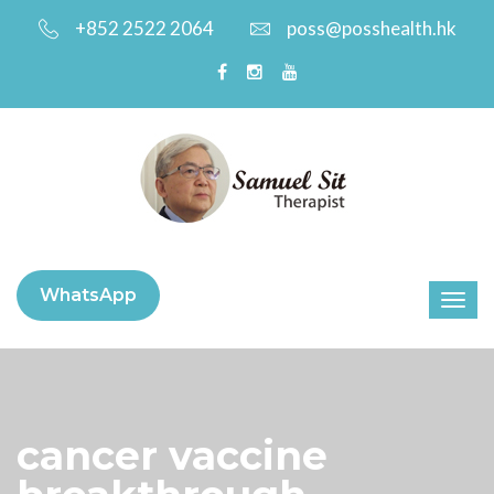
+852 2522 2064
poss@posshealth.hk
WhatsApp
cancer vaccine