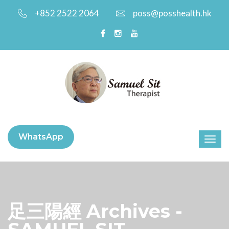
+852 2522 2064
poss@posshealth.hk
WhatsApp
足三陽經 Archives -