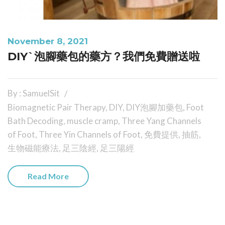
November 8, 2021
DIY`泡腳藥包的藥方？我們免費贈送啦
By : SamuelSit
Biomagnetic Pair Therapy
,
DIY
,
DIY泡腳加藥包
,
Foot
Bath Decoding
,
muscle cramp
,
Three Yang Channels
of Foot
,
Three Yin Channels of Foot
,
免費提供
,
抽筋
,
生物磁能療法
,
足三陰經
,
足三陽經
Read More