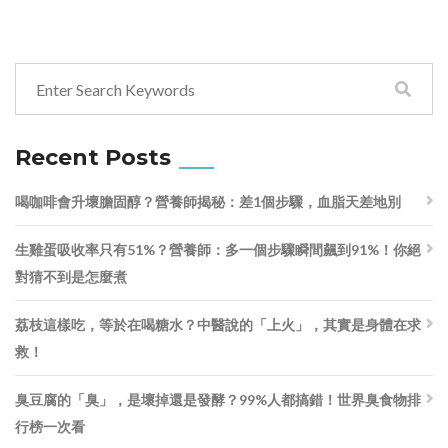
Recent Posts
喝咖啡會升壞膽固醇？營養師揭秘：差1個步驟，血脂天差地別
生雞蛋吸收率只有51%？營養師：多一個步驟瞬間飆到91%！你絕
對猜不到是怎麼煮
荔枝這樣吃，等於在喝糖水？中醫說的「上火」，其實是身體在求
救！
臭豆腐的「臭」，是壞掉還是發酵？99%人都搞錯！世界臭食物排
行榜一次看