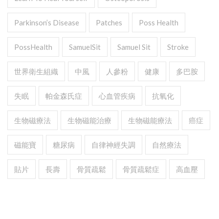
Parkinson’s Disease
Patches
Poss Health
PossHealth
SamuelSit
Samuel Sit
Stroke
世界衛生組織
中風
人參粉
健康
多巴胺
失眠
帕金森氏症
心血管疾病
抗氧化
生物磁療法
生物磁能治療
生物磁能療法
癌症
磁能寶
糖尿病
自律神經失調
自然療法
貼片
長壽
骨質疏鬆
骨質疏鬆症
高血壓