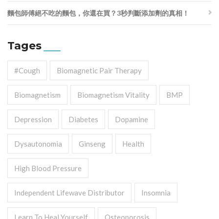
麵包師傅絕不吃的麵包，你還在買？3秒判斷添加劑的真相！
Tages
#cough
Biomagnetic Pair Therapy
Biomagnetism
Biomagnetism Vitality
BMP
Depression
Diabetes
Dopamine
Dysautonomia
Ginseng
Health
High Blood Pressure
Independent Lifewave Distributor
Insomnia
Learn To Heal Yourself
Osteoporosis