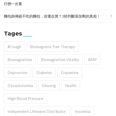
行榜一次看
麵包師傅絕不吃的麵包，你還在買？3秒判斷添加劑的真相！
Tages
#cough
Biomagnetic Pair Therapy
Biomagnetism
Biomagnetism Vitality
BMP
Depression
Diabetes
Dopamine
Dysautonomia
Ginseng
Health
High Blood Pressure
Independent Lifewave Distributor
Insomnia