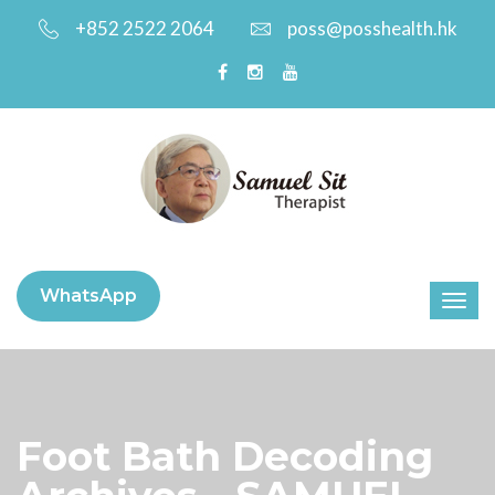
+852 2522 2064
poss@posshealth.hk
WhatsApp
Foot Bath Decoding