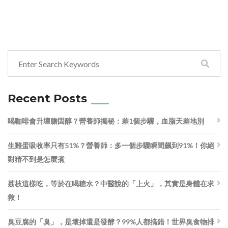
Recent Posts
喝咖啡會升壞膽固醇？營養師揭秘：差1個步驟，血脂天差地別
生雞蛋吸收率只有51%？營養師：多一個步驟瞬間飆到91%！你絕
對猜不到是怎麼煮
荔枝這樣吃，等於在喝糖水？中醫說的「上火」，其實是身體在求
救！
臭豆腐的「臭」，是壞掉還是發酵？99%人都搞錯！世界臭食物排