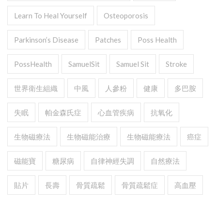
Learn To Heal Yourself
Osteoporosis
Parkinson’s Disease
Patches
Poss Health
PossHealth
SamuelSit
Samuel Sit
Stroke
世界衛生組織
中風
人參粉
健康
多巴胺
失眠
帕金森氏症
心血管疾病
抗氧化
生物磁療法
生物磁能治療
生物磁能療法
癌症
磁能寶
糖尿病
自律神經失調
自然療法
貼片
長壽
骨質疏鬆
骨質疏鬆症
高血壓