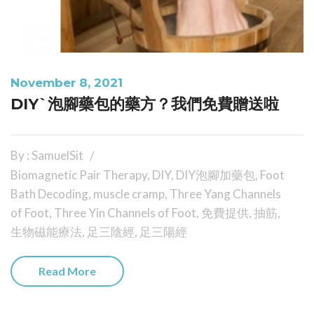
November 8, 2021
DIY`泡腳藥包的藥方？我們免費贈送啦
By : SamuelSit
Biomagnetic Pair Therapy
,
DIY
,
DIY泡腳加藥包
,
Foot
Bath Decoding
,
muscle cramp
,
Three Yang Channels
of Foot
,
Three Yin Channels of Foot
,
免費提供
,
抽筋
,
生物磁能療法
,
足三陰經
,
足三陽經
Read More