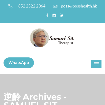
+852 2522 2064
poss@posshealth.hk
WhatsApp
逆齡 Archives -