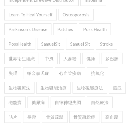
Independent Lifewave Distributor
Insomnia
Learn To Heal Yourself
Osteoporosis
Parkinson’s Disease
Patches
Poss Health
PossHealth
SamuelSit
Samuel Sit
Stroke
世界衛生組織
中風
人參粉
健康
多巴胺
失眠
帕金森氏症
心血管疾病
抗氧化
生物磁療法
生物磁能治療
生物磁能療法
癌症
磁能寶
糖尿病
自律神經失調
自然療法
貼片
長壽
骨質疏鬆
骨質疏鬆症
高血壓