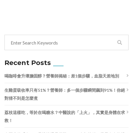
Recent Posts
喝咖啡會升壞膽固醇？營養師揭秘：差1個步驟，血脂天差地別
生雞蛋吸收率只有51%？營養師：多一個步驟瞬間飆到91%！你絕
對猜不到是怎麼煮
荔枝這樣吃，等於在喝糖水？中醫說的「上火」，其實是身體在求
救！