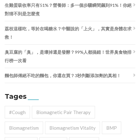
生雞蛋吸收率只有51%？營養師：多一個步驟瞬間飆到91%！你絕
對猜不到是怎麼煮
荔枝這樣吃，等於在喝糖水？中醫說的「上火」，其實是身體在求
救！
臭豆腐的「臭」，是壞掉還是發酵？99%人都搞錯！世界臭食物排
行榜一次看
麵包師傅絕不吃的麵包，你還在買？3秒判斷添加劑的真相！
Tages
#cough
Biomagnetic Pair Therapy
Biomagnetism
Biomagnetism Vitality
BMP