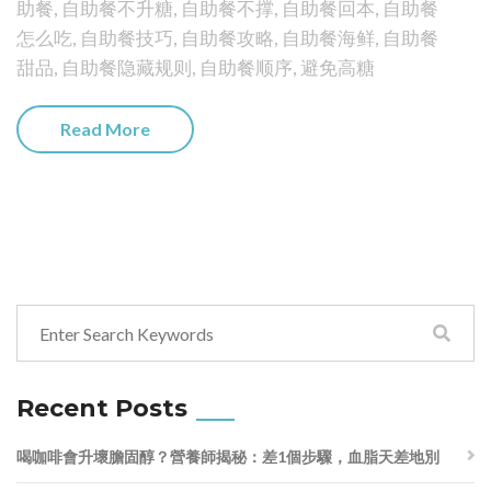
助餐
,
自助餐不升糖
,
自助餐不撑
,
自助餐回本
,
自助餐
怎么吃
,
自助餐技巧
,
自助餐攻略
,
自助餐海鲜
,
自助餐
甜品
,
自助餐隐藏规则
,
自助餐顺序
,
避免高糖
Read More
Recent Posts
喝咖啡會升壞膽固醇？營養師揭秘：差1個步驟，血脂天差地別