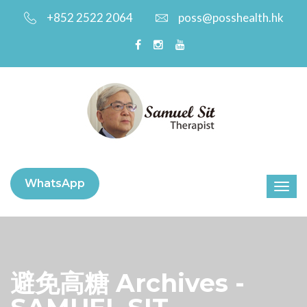
+852 2522 2064
poss@posshealth.hk
WhatsApp
避免高糖 Archives -