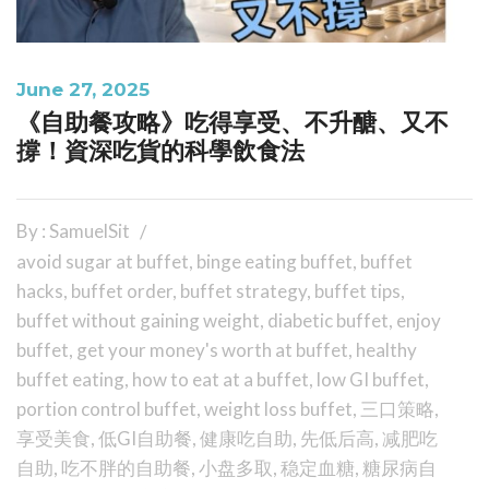
June 27, 2025
《自助餐攻略》吃得享受、不升醣、又不
撐！資深吃貨的科學飲食法
By : SamuelSit
avoid sugar at buffet
,
binge eating buffet
,
buffet
hacks
,
buffet order
,
buffet strategy
,
buffet tips
,
buffet without gaining weight
,
diabetic buffet
,
enjoy
buffet
,
get your money's worth at buffet
,
healthy
buffet eating
,
how to eat at a buffet
,
low GI buffet
,
portion control buffet
,
weight loss buffet
,
三口策略
,
享受美食
,
低GI自助餐
,
健康吃自助
,
先低后高
,
减肥吃
自助
,
吃不胖的自助餐
,
小盘多取
,
稳定血糖
,
糖尿病自