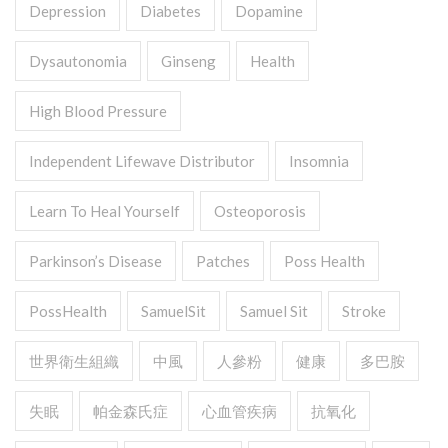
Depression
Diabetes
Dopamine
Dysautonomia
Ginseng
Health
High Blood Pressure
Independent Lifewave Distributor
Insomnia
Learn To Heal Yourself
Osteoporosis
Parkinson’s Disease
Patches
Poss Health
PossHealth
SamuelSit
Samuel Sit
Stroke
世界衛生組織
中風
人參粉
健康
多巴胺
失眠
帕金森氏症
心血管疾病
抗氧化