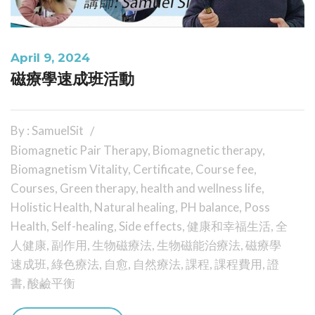
April 9, 2024
磁療學速成班活動
By : SamuelSit
Biomagnetic Pair Therapy
,
Biomagnetic therapy
,
Biomagnetism Vitality
,
Certificate
,
Course fee
,
Courses
,
Green therapy
,
health and wellness life
,
Holistic Health
,
Natural healing
,
PH balance
,
Poss
Health
,
Self-healing
,
Side effects
,
健康和幸福生活
,
全
人健康
,
副作用
,
生物磁療法
,
生物磁能治療法
,
磁療學
速成班
,
綠色療法
,
自愈
,
自然療法
,
課程
,
課程費用
,
證
書
,
酸鹼平衡