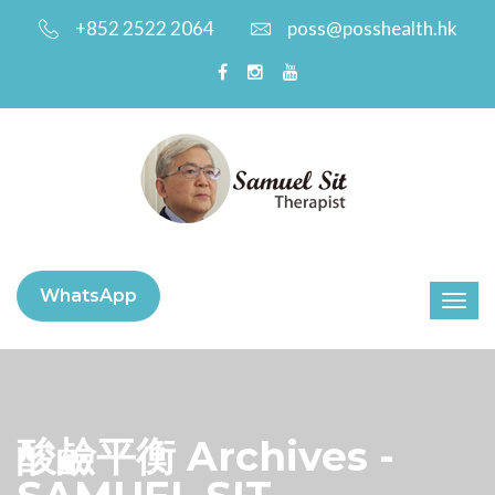
+852 2522 2064
poss@posshealth.hk
WhatsApp
酸鹼平衡 Archives -