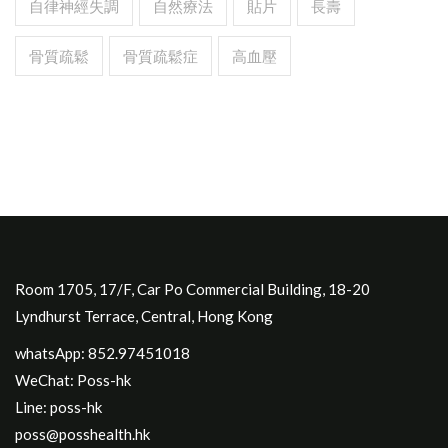
自律神經失調
自然療法
貼片
長壽
骨質疏鬆
骨質疏鬆症
高血壓
Room 1705, 17/F, Car Po Commercial Building, 18-20
Lyndhurst Terrace, Central, Hong Kong
whatsApp: 852.97451018
WeChat: Poss-hk
Line: poss-hk
poss@posshealth.hk