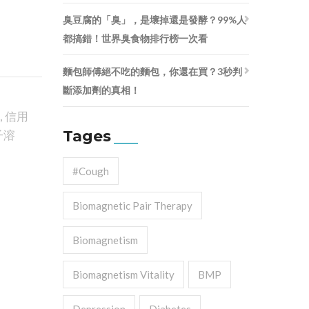
臭豆腐的「臭」，是壞掉還是發酵？99%人
都搞錯！世界臭食物排行榜一次看
麵包師傅絕不吃的麵包，你還在買？3秒判
斷添加劑的真相！
,
信用
Tages
子溶
#cough
Biomagnetic Pair Therapy
Biomagnetism
Biomagnetism Vitality
BMP