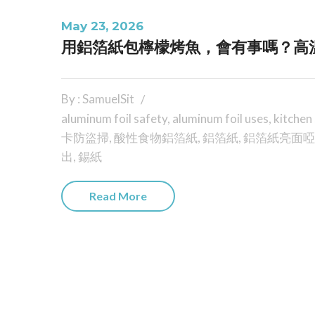
May 23, 2026
用鋁箔紙包檸檬烤魚，會有事嗎？高
By : SamuelSit
aluminum foil safety
,
aluminum foil uses
,
kitchen
卡防盜掃
,
酸性食物鋁箔紙
,
鋁箔紙
,
鋁箔紙亮面啞
出
,
錫紙
Read More