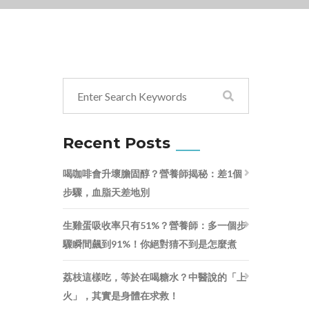
Recent Posts
喝咖啡會升壞膽固醇？營養師揭秘：差1個
步驟，血脂天差地別
生雞蛋吸收率只有51%？營養師：多一個步
驟瞬間飆到91%！你絕對猜不到是怎麼煮
荔枝這樣吃，等於在喝糖水？中醫說的「上
火」，其實是身體在求救！