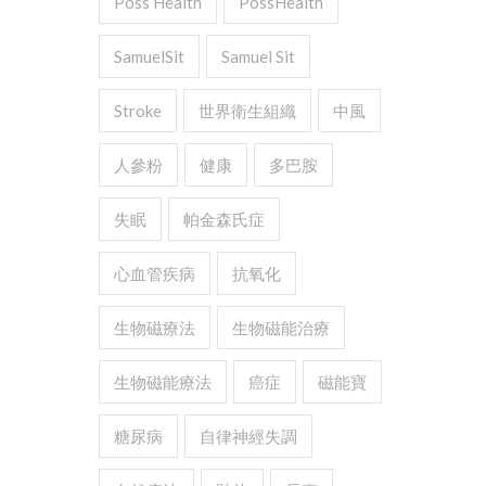
Poss Health
PossHealth
SamuelSit
Samuel Sit
Stroke
世界衛生組織
中風
人參粉
健康
多巴胺
失眠
帕金森氏症
心血管疾病
抗氧化
生物磁療法
生物磁能治療
生物磁能療法
癌症
磁能寶
糖尿病
自律神經失調