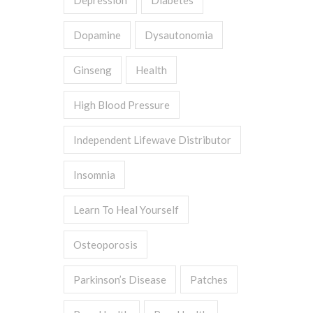
Depression
Diabetes
Dopamine
Dysautonomia
Ginseng
Health
High Blood Pressure
Independent Lifewave Distributor
Insomnia
Learn To Heal Yourself
Osteoporosis
Parkinson’s Disease
Patches