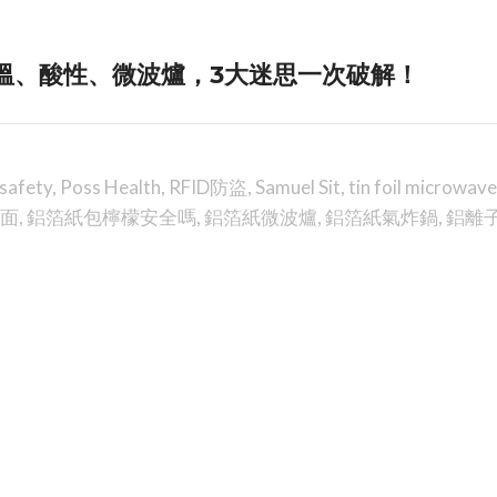
溫、酸性、微波爐，3大迷思一次破解！
 safety
,
Poss Health
,
RFID防盜
,
Samuel Sit
,
tin foil microwave
面
,
鋁箔紙包檸檬安全嗎
,
鋁箔紙微波爐
,
鋁箔紙氣炸鍋
,
鋁離