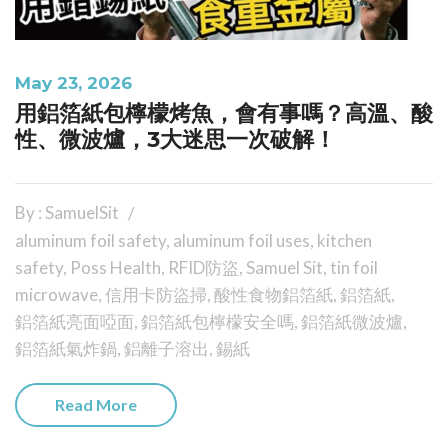
May 23, 2026
用鋁箔紙包檸檬烤魚，會有事嗎？高溫、酸
性、微波爐，3大迷思一次破解！
By : SamuelSit
aluminum foil safety
,
aluminum foil uses
,
kitchen
safety
,
Poss Health
,
RFID防盜
,
Samuel Sit
,
tin foil
microwave
,
信用卡防盜掃
,
酸性食物鋁箔紙
,
鋁箔紙
,
鋁箔紙亮面啞面
,
鋁箔紙包檸檬安全嗎
,
鋁箔紙微波爐
,
鋁箔紙氣炸鍋
,
鋁離子溶出
,
錫紙
Read More