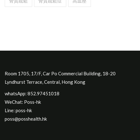
骨質疏鬆
骨質疏鬆症
高血壓
Room 1705, 17/F, Car Po Commercial Building, 18-20
Lyndhurst Terrace, Central, Hong Kong
whatsApp: 852.97451018
WeChat: Poss-hk
Line: poss-hk
poss@posshealth.hk