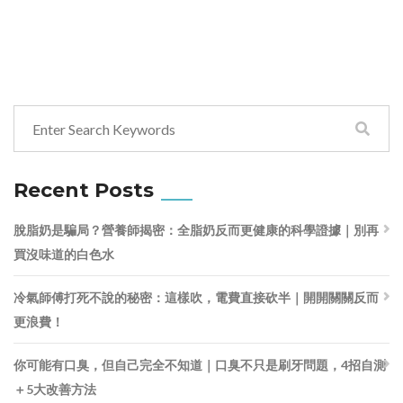
Recent Posts
脫脂奶是騙局？營養師揭密：全脂奶反而更健康的科學證據｜別再
買沒味道的白色水
冷氣師傅打死不說的秘密：這樣吹，電費直接砍半｜開開關關反而
更浪費！
你可能有口臭，但自己完全不知道｜口臭不只是刷牙問題，4招自測
＋5大改善方法