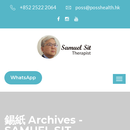
+852 2522 2064
poss@posshealth.hk
WhatsApp
錫紙 Archives -