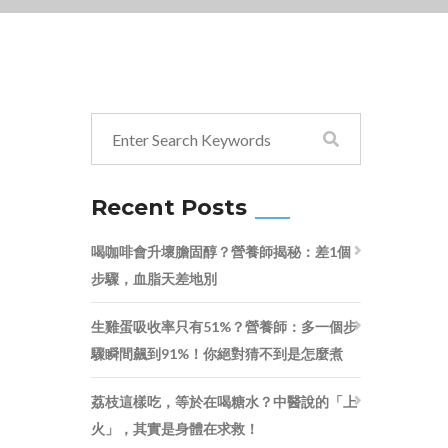
Recent Posts
喝咖啡會升壞膽固醇？營養師揭秘：差1個
步驟，血脂天差地別
生雞蛋吸收率只有51%？營養師：多一個步
驟瞬間飆到91%！你絕對猜不到是怎麼煮
荔枝這樣吃，等於在喝糖水？中醫說的「上
火」，其實是身體在求救！