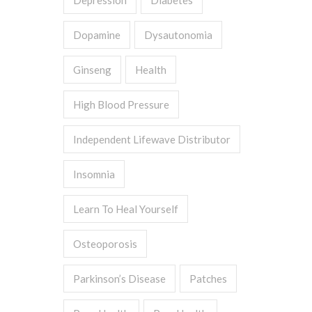
Depression
Diabetes
Dopamine
Dysautonomia
Ginseng
Health
High Blood Pressure
Independent Lifewave Distributor
Insomnia
Learn To Heal Yourself
Osteoporosis
Parkinson’s Disease
Patches