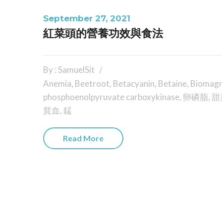
September 27, 2021
紅菜頭的營養功效與食法
By : SamuelSit
Anemia
,
Beetroot
,
Betacyanin
,
Betaine
,
Biomagn
phosphoenolpyruvate carboxykinase
,
卵磷脂
,
甜
貧血
,
錳
Read More