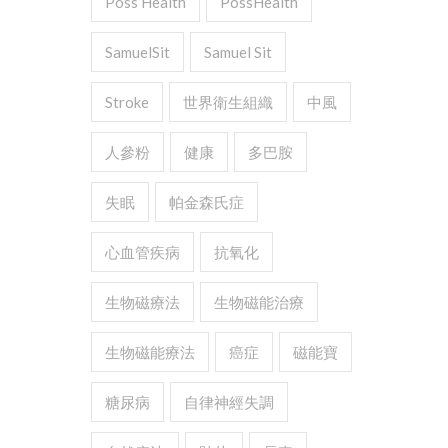
Poss Health
PossHealth
SamuelSit
Samuel Sit
Stroke
世界衛生組織
中風
人參粉
健康
多巴胺
失眠
帕金森氏症
心血管疾病
抗氧化
生物磁療法
生物磁能治療
生物磁能療法
癌症
磁能寶
糖尿病
自律神經失調