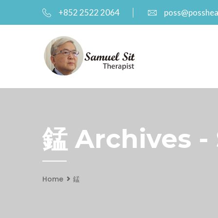
+852 2522 2064
poss@posshea
錳 Archives -
Home
錳