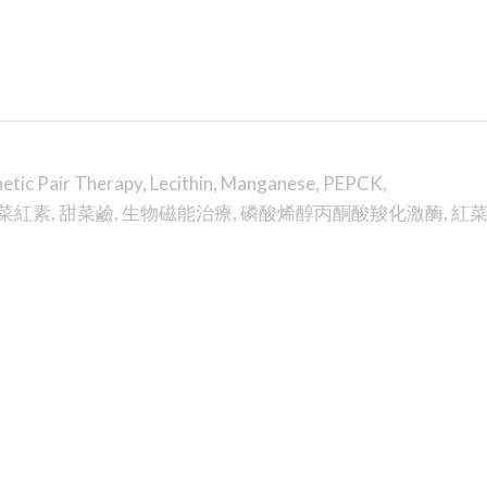
etic Pair Therapy
,
Lecithin
,
Manganese
,
PEPCK
,
菜紅素
,
甜菜鹼
,
生物磁能治療
,
磷酸烯醇丙酮酸羧化激酶
,
紅