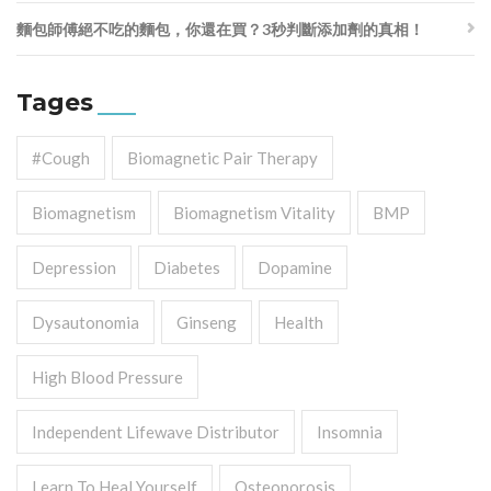
麵包師傅絕不吃的麵包，你還在買？3秒判斷添加劑的真相！
Tages
#cough
Biomagnetic Pair Therapy
Biomagnetism
Biomagnetism Vitality
BMP
Depression
Diabetes
Dopamine
Dysautonomia
Ginseng
Health
High Blood Pressure
Independent Lifewave Distributor
Insomnia
Learn To Heal Yourself
Osteoporosis