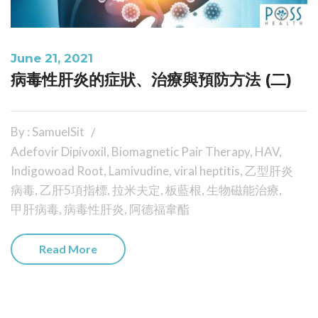
June 21, 2021
病毒性肝炎的症狀、治療與預防方法 (二)
By : SamuelSit
Adefovir Dipivoxil
,
Biomagnetic Pair Therapy
,
HAV
,
Indigowoad Root
,
Lamivudine
,
viral heptitis
,
乙型肝炎
病毒
,
乙肝5項指標
,
拉米夫定
,
板藍根
,
生物磁能治療
,
甲肝病毒
,
病毒性肝炎
,
阿德福韋酯
Read More