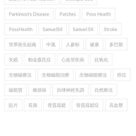
Parkinson’s Disease
Patches
Poss Health
PossHealth
SamuelSit
Samuel Sit
Stroke
世界衛生組織
中風
人參粉
健康
多巴胺
失眠
帕金森氏症
心血管疾病
抗氧化
生物磁療法
生物磁能治療
生物磁能療法
癌症
磁能寶
糖尿病
自律神經失調
自然療法
貼片
長壽
骨質疏鬆
骨質疏鬆症
高血壓