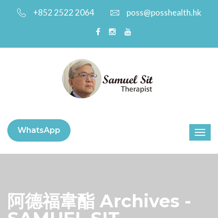
+852 2522 2064
poss@posshealth.hk
WhatsApp
阿德福韋酯 Archives -