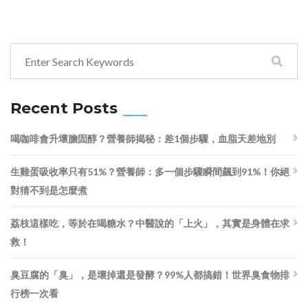
Recent Posts
喝咖啡會升壞膽固醇？營養師揭秘：差1個步驟，血脂天差地別
生雞蛋吸收率只有51%？營養師：多一個步驟瞬間飆到91%！你絕
對猜不到是怎麼煮
荔枝這樣吃，等於在喝糖水？中醫說的「上火」，其實是身體在求
救！
臭豆腐的「臭」，是壞掉還是發酵？99%人都搞錯！世界臭食物排
行榜一次看