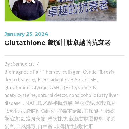
January 25, 2024
Glutathione 穀胱甘肽卓越的抗衰老
By : SamuelSit
Biomagnetic Pair Therapy
,
collagen
,
Cystic Fibrosis
,
deep cleansing
,
Free radical
,
G-S-S-G
,
G-SH
,
glutathione
,
Glycine
,
GSH
,
L(+)-Cysteine
,
N-
acetylcysteine
,
natural detox
,
nonalcoholic fatty liver
disease，NAFLD
,
乙醯半胱氨酸
,
半胱胺酸
,
和穀胱甘
肽氧化型
,
囊腫性纖維化
,
排毒重金屬
,
甘胺酸
,
生物磁
能治療法
,
瘦身美顏
,
穀胱甘肽
,
穀胱甘肽還原型
,
膠原
蛋白
,
自然排毒
,
自由基
,
非酒精性脂肪性肝