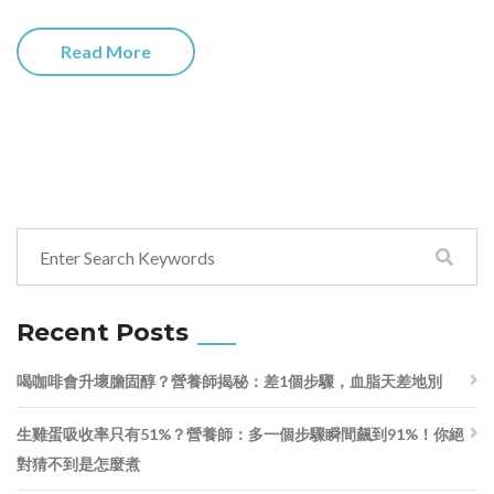
Read More
Recent Posts
喝咖啡會升壞膽固醇？營養師揭秘：差1個步驟，血脂天差地別
生雞蛋吸收率只有51%？營養師：多一個步驟瞬間飆到91%！你絕
對猜不到是怎麼煮