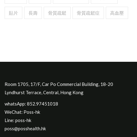
貼片
長壽
骨質疏鬆
骨質疏鬆症
高血壓
Room 1705, 17/F, Car Po Commercial Building, 18-20
Lyndhurst Terrace, Central, Hong Kong
whatsApp: 852.97451018
WeChat: Poss-hk
Line: poss-hk
poss@posshealth.hk