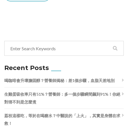
Recent Posts
喝咖啡會升壞膽固醇？營養師揭秘：差1個步驟，血脂天差地別
生雞蛋吸收率只有51%？營養師：多一個步驟瞬間飆到91%！你絕
對猜不到是怎麼煮
荔枝這樣吃，等於在喝糖水？中醫說的「上火」，其實是身體在求
救！