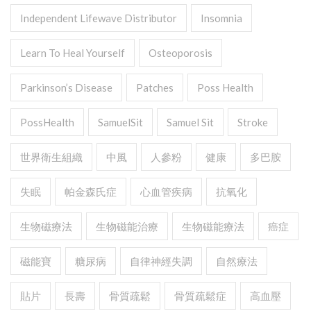
Independent Lifewave Distributor
Insomnia
Learn To Heal Yourself
Osteoporosis
Parkinson’s Disease
Patches
Poss Health
PossHealth
SamuelSit
Samuel Sit
Stroke
世界衛生組織
中風
人參粉
健康
多巴胺
失眠
帕金森氏症
心血管疾病
抗氧化
生物磁療法
生物磁能治療
生物磁能療法
癌症
磁能寶
糖尿病
自律神經失調
自然療法
貼片
長壽
骨質疏鬆
骨質疏鬆症
高血壓