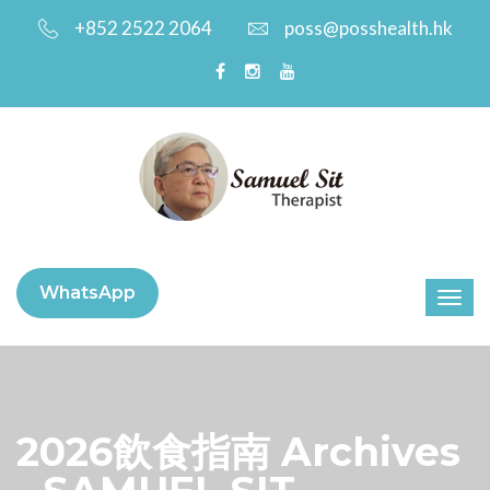
+852 2522 2064
poss@posshealth.hk
WhatsApp
2026飲食指南 Archives