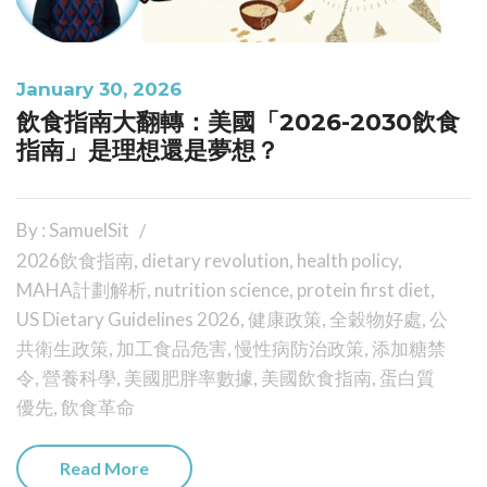
January 30, 2026
飲食指南大翻轉：美國「2026-2030飲食
指南」是理想還是夢想？
By : SamuelSit
2026飲食指南
,
dietary revolution
,
health policy
,
MAHA計劃解析
,
nutrition science
,
protein first diet
,
US Dietary Guidelines 2026
,
健康政策
,
全穀物好處
,
公
共衛生政策
,
加工食品危害
,
慢性病防治政策
,
添加糖禁
令
,
營養科學
,
美國肥胖率數據
,
美國飲食指南
,
蛋白質
優先
,
飲食革命
Read More