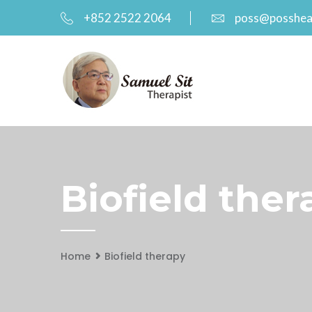
+852 2522 2064
poss@posshea
Biofield the
Home
Biofield therapy