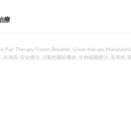
治療
ic Pair Therapy
,
Frozen Shoulder
,
Green therapy
,
Manipulati
肩
,
冰凍肩
,
安全療法
,
沾黏性關節囊炎
,
生物磁能療法
,
肩周炎
,