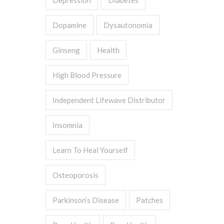
Depression
Diabetes
Dopamine
Dysautonomia
Ginseng
Health
High Blood Pressure
Independent Lifewave Distributor
Insomnia
Learn To Heal Yourself
Osteoporosis
Parkinson’s Disease
Patches