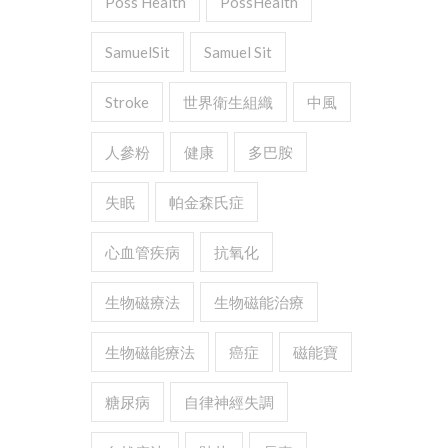
Poss Health
PossHealth
SamuelSit
Samuel Sit
Stroke
世界衛生組織
中風
人參粉
健康
多巴胺
失眠
帕金森氏症
心血管疾病
抗氧化
生物磁療法
生物磁能治療
生物磁能療法
癌症
磁能寶
糖尿病
自律神經失調