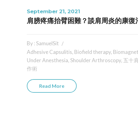
September 21, 2021
肩膀疼痛抬臂困難？談肩周炎的康復
By : SamuelSit
Adhesive Capsulitis
,
Biofield therapy
,
Biomagnet
Under Anesthesia
,
Shoulder Arthroscopy
,
五十
作術
Read More