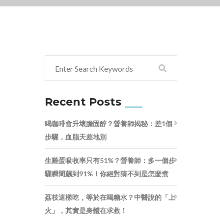
Recent Posts
喝咖啡會升壞膽固醇？營養師揭秘：差1個
步驟，血脂天差地別
生雞蛋吸收率只有51%？營養師：多一個步
驟瞬間飆到91%！你絕對猜不到是怎麼煮
荔枝這樣吃，等於在喝糖水？中醫說的「上
火」，其實是身體在求救！