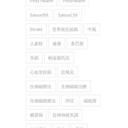
Poss Health
PossHealth
SamuelSit
Samuel Sit
Stroke
世界衛生組織
中風
人參粉
健康
多巴胺
失眠
帕金森氏症
心血管疾病
抗氧化
生物磁療法
生物磁能治療
生物磁能療法
癌症
磁能寶
糖尿病
自律神經失調