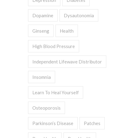
Depression
Diabetes
Dopamine
Dysautonomia
Ginseng
Health
High Blood Pressure
Independent Lifewave Distributor
Insomnia
Learn To Heal Yourself
Osteoporosis
Parkinson’s Disease
Patches