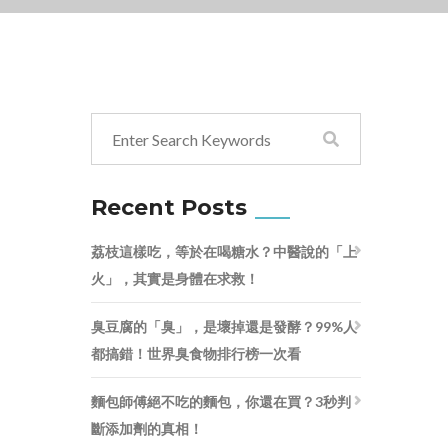
Recent Posts
荔枝這樣吃，等於在喝糖水？中醫說的「上
火」，其實是身體在求救！
臭豆腐的「臭」，是壞掉還是發酵？99%人
都搞錯！世界臭食物排行榜一次看
麵包師傅絕不吃的麵包，你還在買？3秒判
斷添加劑的真相！