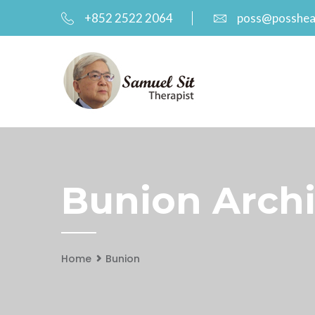
+852 2522 2064
poss@posshea
Bunion Archi
Home
Bunion