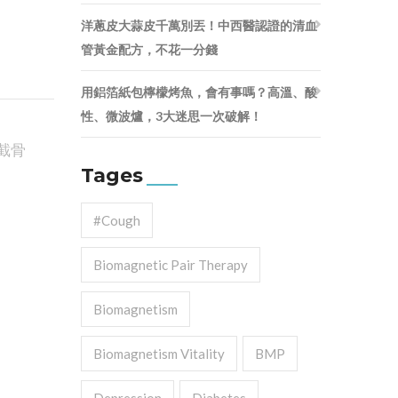
洋蔥皮大蒜皮千萬別丟！中西醫認證的清血
管黃金配方，不花一分錢
用鋁箔紙包檸檬烤魚，會有事嗎？高溫、酸
性、微波爐，3大迷思一次破解！
截骨
Tages
#cough
Biomagnetic Pair Therapy
Biomagnetism
Biomagnetism Vitality
BMP