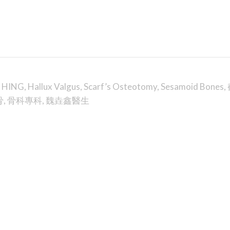
U HING
,
Hallux Valgus
,
Scarf’s Osteotomy
,
Sesamoid Bones
,
骨
,
骨科專科
,
魏垚鑫醫生