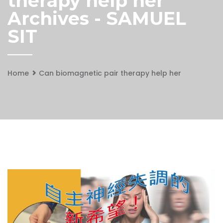
therapy help her
Archives - SAMUEL
SIT
Home
Can biomagnetic pair therapy help her