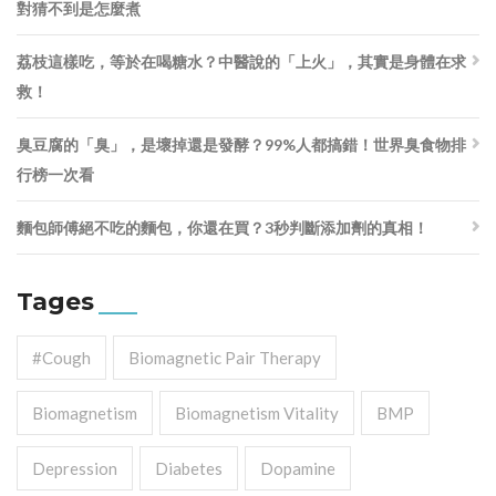
對猜不到是怎麼煮
荔枝這樣吃，等於在喝糖水？中醫說的「上火」，其實是身體在求
救！
臭豆腐的「臭」，是壞掉還是發酵？99%人都搞錯！世界臭食物排
行榜一次看
麵包師傅絕不吃的麵包，你還在買？3秒判斷添加劑的真相！
Tages
#cough
Biomagnetic Pair Therapy
Biomagnetism
Biomagnetism Vitality
BMP
Depression
Diabetes
Dopamine