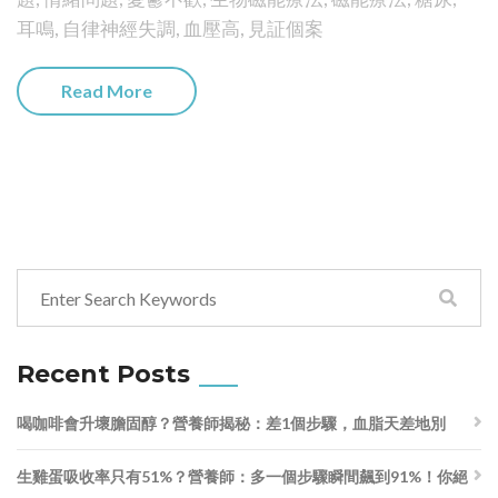
耳鳴
,
自律神經失調
,
血壓高
,
見証個案
Read More
Recent Posts
喝咖啡會升壞膽固醇？營養師揭秘：差1個步驟，血脂天差地別
生雞蛋吸收率只有51%？營養師：多一個步驟瞬間飆到91%！你絕