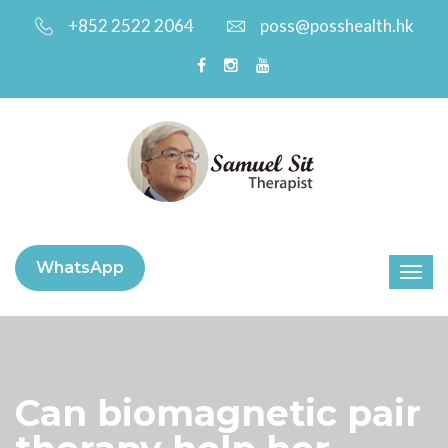
+852 2522 2064
poss@posshealth.hk
WhatsApp
Can biomagnetic pair