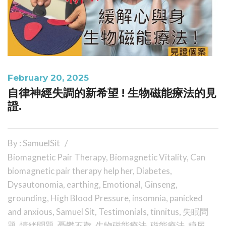
February 20, 2025
自律神經失調的新希望 ! 生物磁能療法的見
證.
By : SamuelSit
Biomagnetic Pair Therapy
,
Biomagnetic Vitality
,
Can
biomagnetic pair therapy help her
,
Diabetes
,
Dysautonomia
,
earthing
,
Emotional
,
Ginseng
,
grounding
,
High Blood Pressure
,
insomnia
,
panicked
and anxious
,
Samuel Sit
,
Testimonials
,
tinnitus
,
失眠問
題
,
情緒問題
,
憂鬱不歡
,
生物磁能療法
,
磁能療法
,
糖尿
,