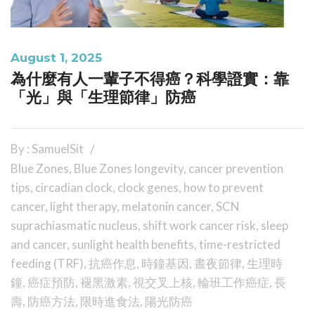
August 1, 2025
為什麼有人一輩子不得癌？科學證實：靠
「光」與「生理節律」防癌
By : SamuelSit
Blue Zones
,
Blue Zones longevity
,
cancer prevention
tips
,
circadian clock
,
clock genes
,
how to prevent
cancer
,
light therapy
,
melatonin cancer
,
SCN
suprachiasmatic nucleus
,
shift work cancer risk
,
sleep
and cancer
,
sunlight health benefits
,
time-restricted
feeding (TRF)
,
抗癌作息
,
時鐘基因
,
晝夜節律
,
生理時
鐘
,
癌症預防
,
褪黑激素
,
視交叉上核
,
輪班工作癌症
,
長
壽
,
防癌方法
,
限時進食法
,
陽光防癌