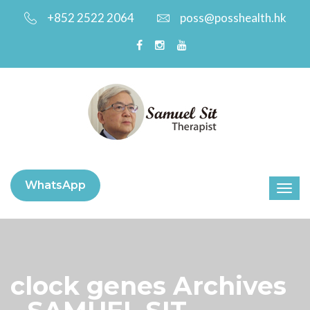
+852 2522 2064
poss@posshealth.hk
WhatsApp
clock genes Archives