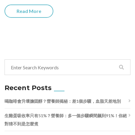
Read More
Recent Posts
喝咖啡會升壞膽固醇？營養師揭秘：差1個步驟，血脂天差地別
生雞蛋吸收率只有51%？營養師：多一個步驟瞬間飆到91%！你絕
對猜不到是怎麼煮