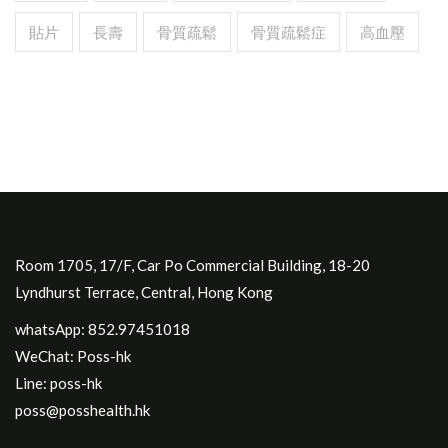
貼片
長壽
骨質疏鬆
骨質疏鬆症
高血壓
Room 1705, 17/F, Car Po Commercial Building, 18-20
Lyndhurst Terrace, Central, Hong Kong
whatsApp: 852.97451018
WeChat: Poss-hk
Line: poss-hk
poss@posshealth.hk