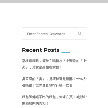
Recent Posts
荔枝這樣吃，等於在喝糖水？中醫說的「上
火」，其實是身體在求救！
臭豆腐的「臭」，是壞掉還是發酵？99%人
都搞錯！世界臭食物排行榜一次看
麵包師傅絕不吃的麵包，你還在買？3秒判
斷添加劑的真相！