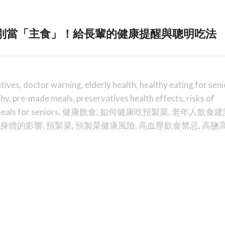
別當「主食」！給長輩的健康提醒與聰明吃法
atives
,
doctor warning
,
elderly health
,
healthy eating for seni
thy
,
pre-made meals
,
preservatives health effects
,
risks of
eals for seniors
,
健康飲食
,
如何健康吃預製菜
,
老年人飲食建
身體的影響
,
預製菜
,
預製菜健康風險
,
高血壓飲食禁忌
,
高鹽