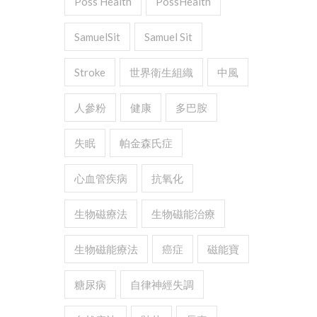
Poss Health
PossHealth
SamuelSit
Samuel Sit
Stroke
世界衛生組織
中風
人參粉
健康
多巴胺
失眠
帕金森氏症
心血管疾病
抗氧化
生物磁療法
生物磁能治療
生物磁能療法
癌症
磁能寶
糖尿病
自律神經失調