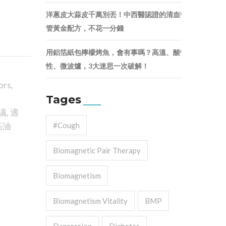
洋蔥皮大蒜皮千萬別丟！中西醫認證的清血
管黃金配方，不花一分錢
用鋁箔紙包檸檬烤魚，會有事嗎？高溫、酸
性、微波爐，3大迷思一次破解！
ors
,
Tages
議
,
適
高油
#cough
Biomagnetic Pair Therapy
Biomagnetism
Biomagnetism Vitality
BMP