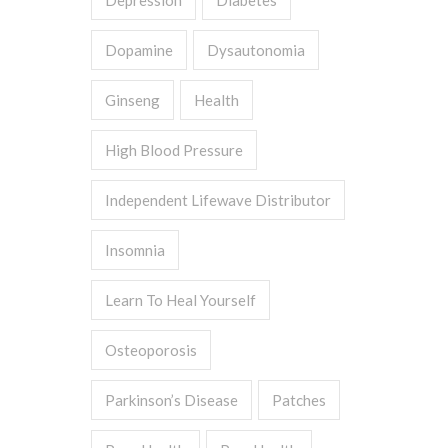
Depression
Diabetes
Dopamine
Dysautonomia
Ginseng
Health
High Blood Pressure
Independent Lifewave Distributor
Insomnia
Learn To Heal Yourself
Osteoporosis
Parkinson’s Disease
Patches