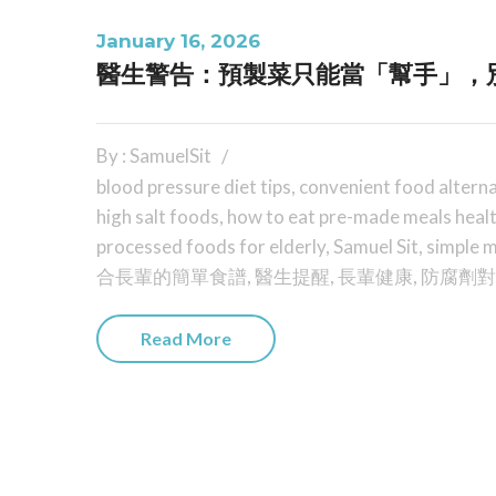
January 16, 2026
醫生警告：預製菜只能當「幫手」，
By : SamuelSit
blood pressure diet tips
,
convenient food altern
high salt foods
,
how to eat pre-made meals heal
processed foods for elderly
,
Samuel Sit
,
simple m
合長輩的簡單食譜
,
醫生提醒
,
長輩健康
,
防腐劑對
Read More