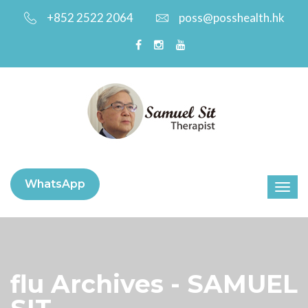
+852 2522 2064
poss@posshealth.hk
WhatsApp
flu Archives - SAMUEL