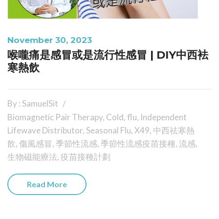
November 30, 2023
喉嚨痛是感冒或是流行性感冒 | DIY中西袪
寒熱飲
By : SamuelSit
Biomagnetic Pair Therapy
,
Cold
,
flu
,
Independent
Lifewave Distributor
,
Seasonal Flu
,
X49
,
中西祛寒熱
飲
,
傷風感冒
,
季節性流感
,
季節性流感疫苗接種
,
流感
,
生物磁能療法
,
疫苗接種計劃
Read More