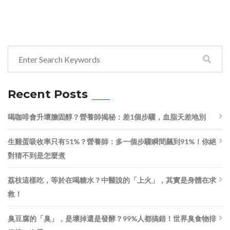
Recent Posts
喝咖啡會升壞膽固醇？營養師揭秘：差1個步驟，血脂天差地別
生雞蛋吸收率只有51%？營養師：多一個步驟瞬間飆到91%！你絕
對猜不到是怎麼煮
荔枝這樣吃，等於在喝糖水？中醫說的「上火」，其實是身體在求
救！
臭豆腐的「臭」，是壞掉還是發酵？99%人都搞錯！世界臭食物排