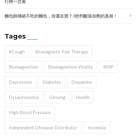
行榜一次看
麵包師傅絕不吃的麵包，你還在買？3秒判斷添加劑的真相！
Tages
#cough
Biomagnetic Pair Therapy
Biomagnetism
Biomagnetism Vitality
BMP
Depression
Diabetes
Dopamine
Dysautonomia
Ginseng
Health
High Blood Pressure
Independent Lifewave Distributor
Insomnia