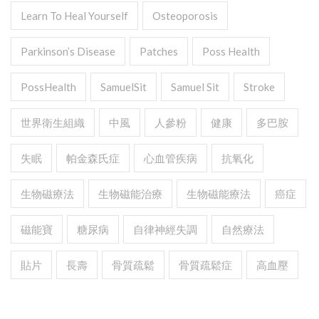
Learn To Heal Yourself
Osteoporosis
Parkinson’s Disease
Patches
Poss Health
PossHealth
SamuelSit
Samuel Sit
Stroke
世界衛生組織
中風
人參粉
健康
多巴胺
失眠
帕金森氏症
心血管疾病
抗氧化
生物磁療法
生物磁能治療
生物磁能療法
癌症
磁能寶
糖尿病
自律神經失調
自然療法
貼片
長壽
骨質疏鬆
骨質疏鬆症
高血壓