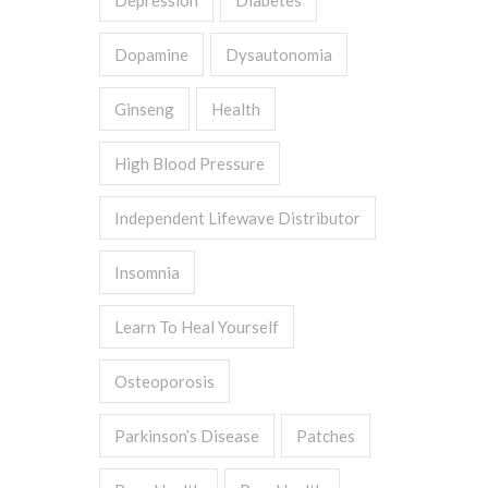
Depression
Diabetes
Dopamine
Dysautonomia
Ginseng
Health
High Blood Pressure
Independent Lifewave Distributor
Insomnia
Learn To Heal Yourself
Osteoporosis
Parkinson’s Disease
Patches