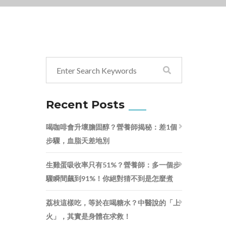
Recent Posts
喝咖啡會升壞膽固醇？營養師揭秘：差1個
步驟，血脂天差地別
生雞蛋吸收率只有51%？營養師：多一個步
驟瞬間飆到91%！你絕對猜不到是怎麼煮
荔枝這樣吃，等於在喝糖水？中醫說的「上
火」，其實是身體在求救！