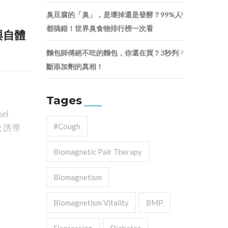
臭豆腐的「臭」，是壞掉還是發酵？99%人
都搞錯！世界臭食物排行榜一次看
與自體
麵包師傅絕不吃的麵包，你還在買？3秒判
斷添加劑的真相！
Tages
el
#cough
g 誘導
Biomagnetic Pair Therapy
Biomagnetism
Biomagnetism Vitality
BMP