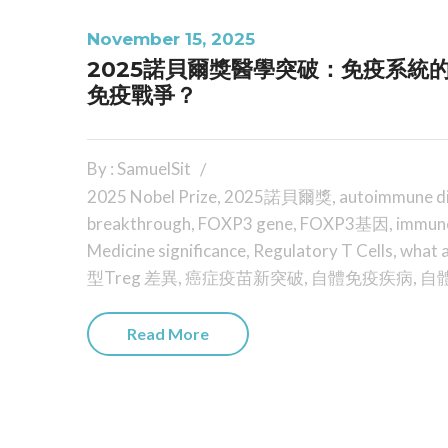
November 15, 2025
2025諾貝爾獎醫學突破：免疫系統
免疫戰爭？
By : SamuelSit
2025 Nobel Prize
,
2025諾貝爾獎
,
autoimmune d
breakthrough
,
FOXP3 gene
,
FOXP3基因
,
immun
Medicine significance
,
Regulatory T Cells
,
what a
型Treg 差異
,
癌症疫苗新突破
,
自體免疫疾病
,
自
Read More