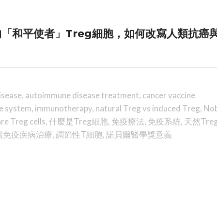
的「和平使者」Treg細胞，如何改寫人類抗癌
isease
,
autoimmune disease treatment
,
cancer vaccine
e system
,
immunotherapy
,
natural Treg vs induced Treg
,
Nob
re Treg cells
,
什麼是Treg細胞
,
免疫療法
,
免疫系統
,
天然Tre
體免疫疾病治療
,
調節性T細胞
,
諾貝爾醫學獎意義