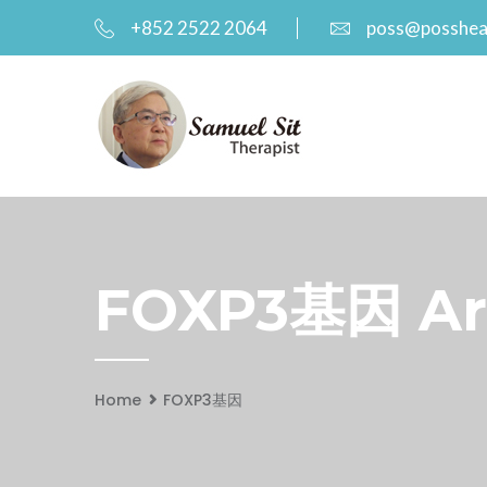
+852 2522 2064
poss@posshea
FOXP3基因 Arc
Home
FOXP3基因