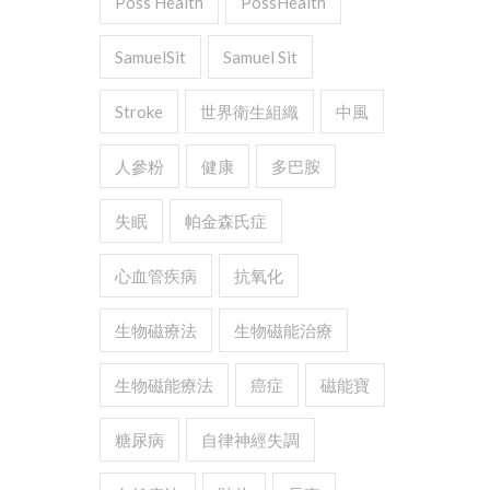
Poss Health
PossHealth
SamuelSit
Samuel Sit
Stroke
世界衛生組織
中風
人參粉
健康
多巴胺
失眠
帕金森氏症
心血管疾病
抗氧化
生物磁療法
生物磁能治療
生物磁能療法
癌症
磁能寶
糖尿病
自律神經失調