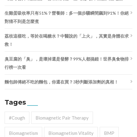
生雞蛋吸收率只有51%？營養師：多一個步驟瞬間飆到91%！你絕
對猜不到是怎麼煮
荔枝這樣吃，等於在喝糖水？中醫說的「上火」，其實是身體在求
救！
臭豆腐的「臭」，是壞掉還是發酵？99%人都搞錯！世界臭食物排
行榜一次看
麵包師傅絕不吃的麵包，你還在買？3秒判斷添加劑的真相！
Tages
#cough
Biomagnetic Pair Therapy
Biomagnetism
Biomagnetism Vitality
BMP