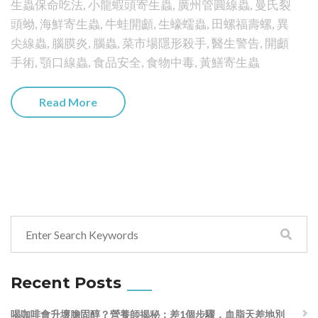
生蟲保命吃法
,
小龍蝦頭寄生蟲
,
廣州管圓線蟲
,
曼氏裂
頭蚴
,
海鮮寄生蟲
,
牛蛙開顱
,
生蠔蠕蟲
,
田螺福壽螺
,
異
尖線蟲
,
腦膜炎
,
腦蟲
,
菜市場隱形殺手
,
醫生警告
,
開顱
手術
,
顎口線蟲
,
食品安全
,
食物中毒
,
黃鱔寄生蟲
Read More
Recent Posts
喝咖啡會升壞膽固醇？營養師揭秘：差1個步驟，血脂天差地別