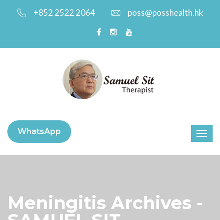
+852 2522 2064
poss@posshealth.hk
WhatsApp
Meningitis Archives -