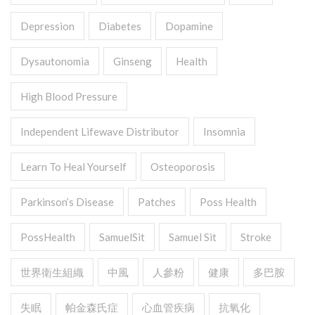
Depression
Diabetes
Dopamine
Dysautonomia
Ginseng
Health
High Blood Pressure
Independent Lifewave Distributor
Insomnia
Learn To Heal Yourself
Osteoporosis
Parkinson’s Disease
Patches
Poss Health
PossHealth
SamuelSit
Samuel Sit
Stroke
世界衛生組織
中風
人參粉
健康
多巴胺
失眠
帕金森氏症
心血管疾病
抗氧化