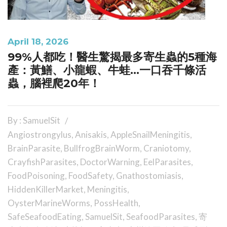
April 18, 2026
99%人都吃！醫生驚揭最多寄生蟲的5種海
產：黃鱔、小龍蝦、牛蛙…一口吞千條活
蟲，腦裡爬20年！
By : SamuelSit
Angiostrongylus
,
Anisakis
,
AppleSnailMeningitis
,
BrainParasite
,
BullfrogBrainWorm
,
Craniotomy
,
CrayfishParasites
,
DoctorWarning
,
EelParasites
,
FoodPoisoning
,
FoodSafety
,
Gnathostomiasis
,
HiddenKillerMarket
,
Meningitis
,
OysterMarineWorms
,
PossHealth
,
SafeSeafoodEating
,
SamuelSit
,
SeafoodParasites
,
寄