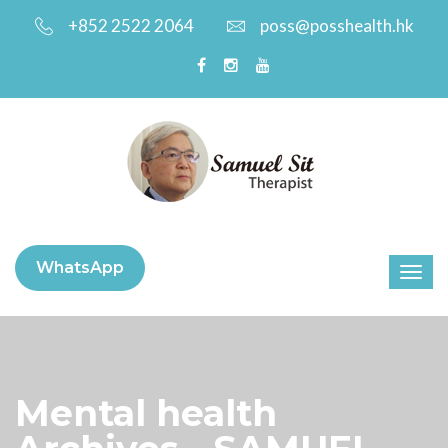
+852 2522 2064
poss@posshealth.hk
WhatsApp
Mental health