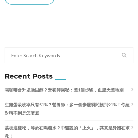
Recent Posts
喝咖啡會升壞膽固醇？營養師揭秘：差1個步驟，血脂天差地別
生雞蛋吸收率只有51%？營養師：多一個步驟瞬間飆到91%！你絕
對猜不到是怎麼煮
荔枝這樣吃，等於在喝糖水？中醫說的「上火」，其實是身體在求
救！