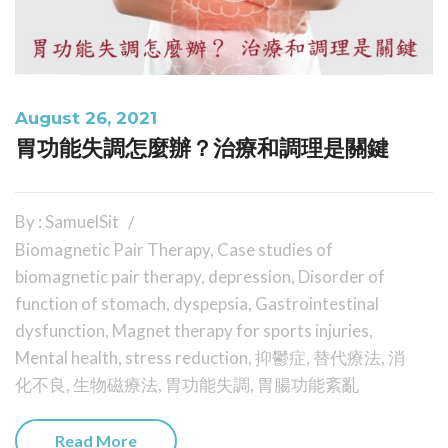
August 26, 2021
胃功能失調怎麼辦？治療和調理是關鍵
By : SamuelSit
Biomagnetic Pair Therapy
,
Case studies of
biomagnetic pair therapy
,
depression
,
Disorder of
function of stomach
,
dyspepsia
,
Gastrointestinal
dysfunction
,
Magnet therapy for sports injuries
,
Mental health
,
stress reduction
,
抑鬱症
,
替代療法
,
消
化不良
,
生物磁療法
,
胃功能失調
,
胃腸功能紊亂
Read More