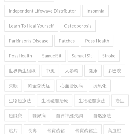
Independent Lifewave Distributor
Insomnia
Learn To Heal Yourself
Osteoporosis
Parkinson’s Disease
Patches
Poss Health
PossHealth
SamuelSit
Samuel Sit
Stroke
世界衛生組織
中風
人參粉
健康
多巴胺
失眠
帕金森氏症
心血管疾病
抗氧化
生物磁療法
生物磁能治療
生物磁能療法
癌症
磁能寶
糖尿病
自律神經失調
自然療法
貼片
長壽
骨質疏鬆
骨質疏鬆症
高血壓