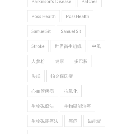
Parkinson’s Disease
Patches
Poss Health
PossHealth
SamuelSit
Samuel Sit
Stroke
世界衛生組織
中風
人參粉
健康
多巴胺
失眠
帕金森氏症
心血管疾病
抗氧化
生物磁療法
生物磁能治療
生物磁能療法
癌症
磁能寶