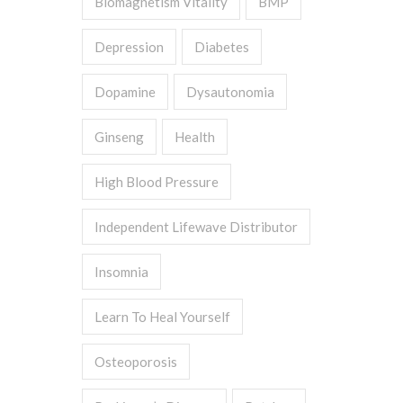
Biomagnetism Vitality
BMP
Depression
Diabetes
Dopamine
Dysautonomia
Ginseng
Health
High Blood Pressure
Independent Lifewave Distributor
Insomnia
Learn To Heal Yourself
Osteoporosis