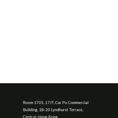
Room 1705, 17/F, Car Po Commercial
Building, 18-20 Lyndhurst Terrace,
Central, Hong Kong