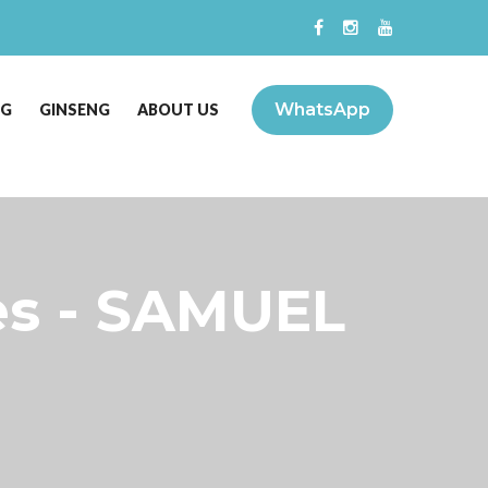
WhatsApp
NG
GINSENG
ABOUT US
es - SAMUEL