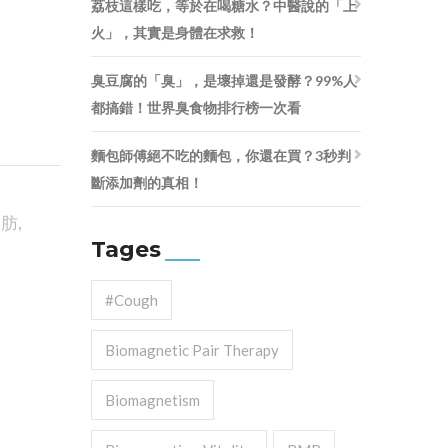
荔枝這樣吃，等於在喝糖水？中醫說的「上
火」，其實是身體在求救！
臭豆腐的「臭」，是壞掉還是發酵？99%人
都搞錯！世界臭食物排行榜一次看
麵包師傅絕不吃的麵包，你還在買？3秒判
斷添加劑的真相！
脂肪
,
Tages
#cough
Biomagnetic Pair Therapy
Biomagnetism