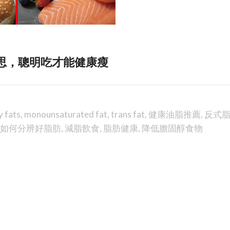
思，聰明吃才能健康瘦
y fats
,
monounsaturated fat
,
trans fat
,
健康油脂推薦
,
反式
如何分辨好脂肪
,
減脂飲食
,
脂肪健康
,
降低膽固醇食物