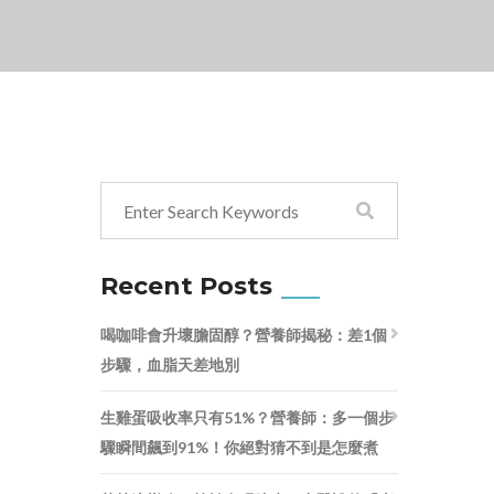
Recent Posts
喝咖啡會升壞膽固醇？營養師揭秘：差1個
步驟，血脂天差地別
生雞蛋吸收率只有51%？營養師：多一個步
驟瞬間飆到91%！你絕對猜不到是怎麼煮