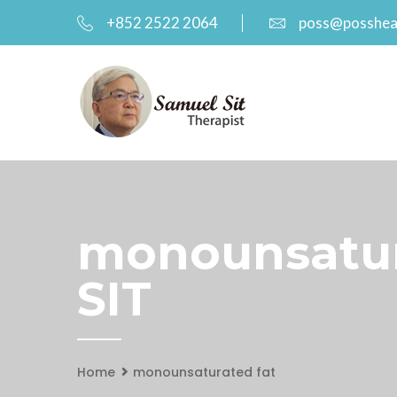
+852 2522 2064
poss@posshea
monounsatur
SIT
Home
monounsaturated fat