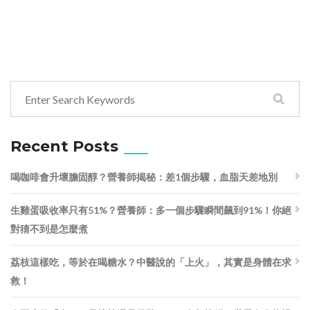
Recent Posts
喝咖啡會升壞膽固醇？營養師揭秘：差1個步驟，血脂天差地別
生雞蛋吸收率只有51%？營養師：多一個步驟瞬間飆到91%！你絕
對猜不到是怎麼煮
荔枝這樣吃，等於在喝糖水？中醫說的「上火」，其實是身體在求
救！