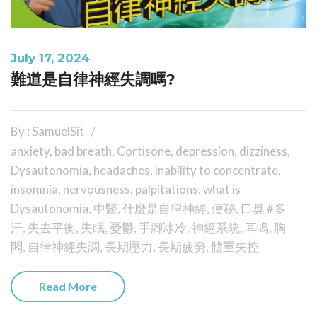
July 17, 2024
難道是自律神經失調嗎?
By : SamuelSit
anxiety
,
bad breath
,
Cortisone
,
depression
,
dizziness
,
Dysautonomia
,
headaches
,
inability to concentrate
,
insomnia
,
nervousness
,
palpitations
,
what is
Dysautonomia
,
中醫
,
什麼是自律神經
,
便秘
,
口臭 #多
汗
,
失去平衡
,
失眠
,
憂鬱
,
手腳冰冷
,
神經系統
,
耳鳴
,
胸
悶
,
自律神經失調
,
長期壓力
,
長期疲勞
,
體重失控
Read More