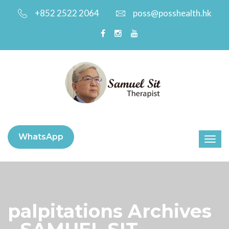
+852 2522 2064
poss@posshealth.hk
WhatsApp
palpitations Archives