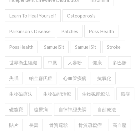
Independent Lifewave Distributor
Insomnia
Learn To Heal Yourself
Osteoporosis
Parkinson’s Disease
Patches
Poss Health
PossHealth
SamuelSit
Samuel Sit
Stroke
世界衛生組織
中風
人參粉
健康
多巴胺
失眠
帕金森氏症
心血管疾病
抗氧化
生物磁療法
生物磁能治療
生物磁能療法
癌症
磁能寶
糖尿病
自律神經失調
自然療法
貼片
長壽
骨質疏鬆
骨質疏鬆症
高血壓