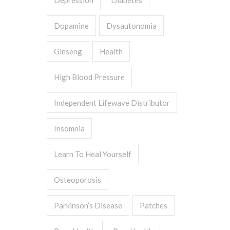
Depression
Diabetes
Dopamine
Dysautonomia
Ginseng
Health
High Blood Pressure
Independent Lifewave Distributor
Insomnia
Learn To Heal Yourself
Osteoporosis
Parkinson’s Disease
Patches