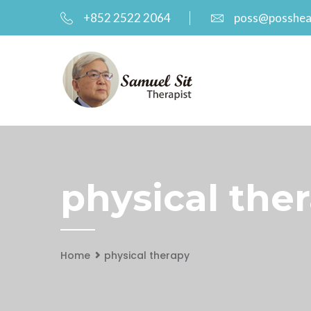
+852 2522 2064
poss@posshea
physical the
Home
physical therapy