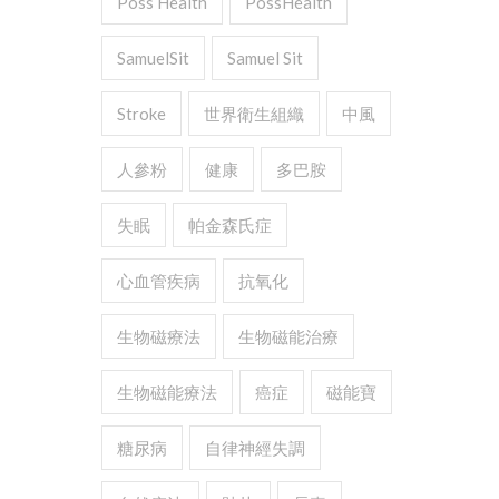
Poss Health
PossHealth
SamuelSit
Samuel Sit
Stroke
世界衛生組織
中風
人參粉
健康
多巴胺
失眠
帕金森氏症
心血管疾病
抗氧化
生物磁療法
生物磁能治療
生物磁能療法
癌症
磁能寶
糖尿病
自律神經失調