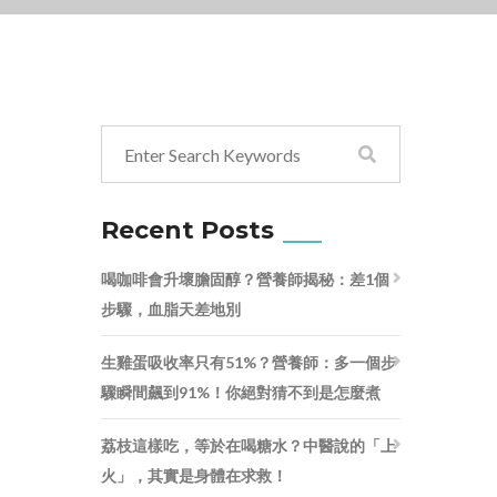
Recent Posts
喝咖啡會升壞膽固醇？營養師揭秘：差1個
步驟，血脂天差地別
生雞蛋吸收率只有51%？營養師：多一個步
驟瞬間飆到91%！你絕對猜不到是怎麼煮
荔枝這樣吃，等於在喝糖水？中醫說的「上
火」，其實是身體在求救！