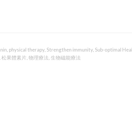
nin
,
physical therapy
,
Strengthen immunity
,
Sub-optimal Hea
,
松果體素片
,
物理療法
,
生物磁能療法