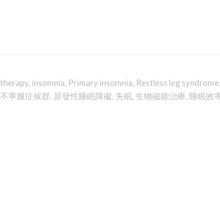
 therapy
,
insomnia
,
Primary insomnia
,
Restless leg syndrome
不寧腿症候群
,
原發性睡眠障礙
,
失眠
,
生物磁能治療
,
睡眠效