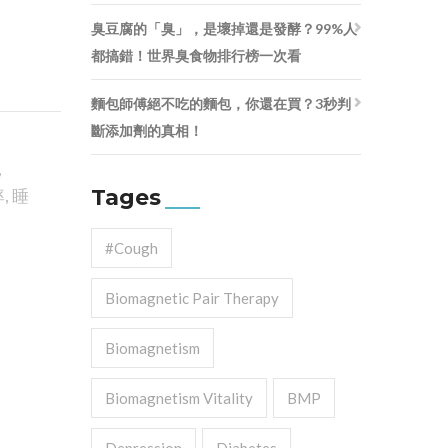
臭豆腐的「臭」，是壞掉還是發酵？99%人
都搞錯！世界臭食物排行榜一次看
麵包師傅絕不吃的麵包，你還在買？3秒判
斷添加劑的真相！
,
Tages
率
,
睡
#cough
Biomagnetic Pair Therapy
Biomagnetism
Biomagnetism Vitality
BMP