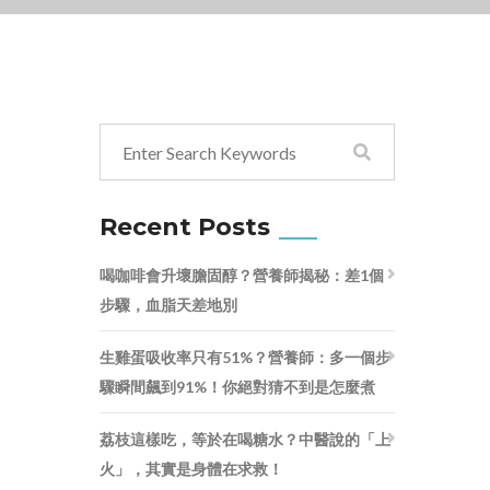
Recent Posts
喝咖啡會升壞膽固醇？營養師揭秘：差1個
步驟，血脂天差地別
生雞蛋吸收率只有51%？營養師：多一個步
驟瞬間飆到91%！你絕對猜不到是怎麼煮
荔枝這樣吃，等於在喝糖水？中醫說的「上
火」，其實是身體在求救！