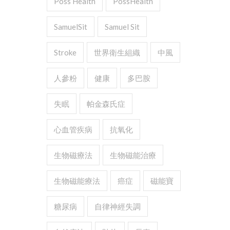
Poss Health
PossHealth
SamuelSit
Samuel Sit
Stroke
世界衛生組織
中風
人參粉
健康
多巴胺
失眠
帕金森氏症
心血管疾病
抗氧化
生物磁療法
生物磁能治療
生物磁能療法
癌症
磁能寶
糖尿病
自律神經失調