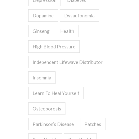
Depression
Diabetes
Dopamine
Dysautonomia
Ginseng
Health
High Blood Pressure
Independent Lifewave Distributor
Insomnia
Learn To Heal Yourself
Osteoporosis
Parkinson’s Disease
Patches