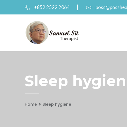
+852 2522 2064
poss@posshea
Sleep hygien
Home
Sleep hygiene