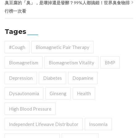
臭豆腐的「臭」，是壞掉還是發酵？99%人都搞錯！世界臭食物排
行榜一次看
Tages
#cough
Biomagnetic Pair Therapy
Biomagnetism
Biomagnetism Vitality
BMP
Depression
Diabetes
Dopamine
Dysautonomia
Ginseng
Health
High Blood Pressure
Independent Lifewave Distributor
Insomnia