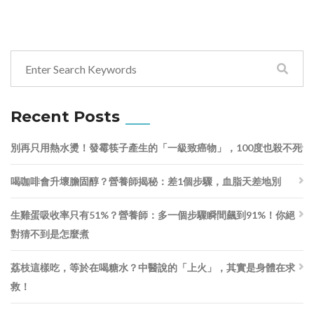
Recent Posts
別再只用熱水燙！發霉筷子產生的「一級致癌物」，100度也殺不死
喝咖啡會升壞膽固醇？營養師揭秘：差1個步驟，血脂天差地別
生雞蛋吸收率只有51%？營養師：多一個步驟瞬間飆到91%！你絕
對猜不到是怎麼煮
荔枝這樣吃，等於在喝糖水？中醫說的「上火」，其實是身體在求
救！