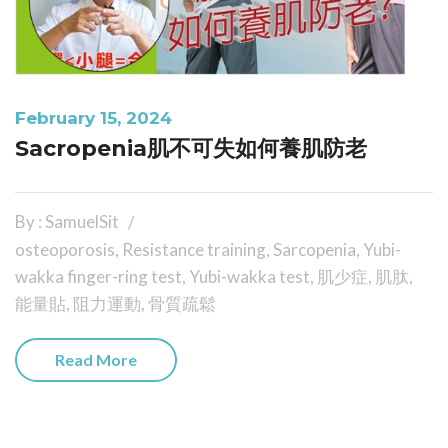
February 15, 2024
Sacropenia肌不可失如何養肌防老
By : SamuelSit
osteoporosis
,
Resistance training
,
Sarcopenia
,
Yubi-
wakka finger-ring test
,
Yubi-wakka test
,
肌少症
,
肌肽
,
能量貼
,
阻力運動
,
骨質疏鬆
Read More