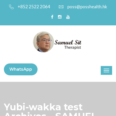
+852 2522 2064
poss@posshealth.hk
WhatsApp
Yubi-wakka test