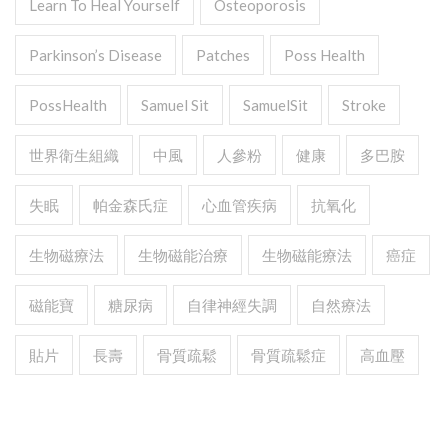
Learn To Heal Yourself
Osteoporosis
Parkinson’s Disease
Patches
Poss Health
PossHealth
Samuel Sit
SamuelSit
Stroke
世界衛生組織
中風
人參粉
健康
多巴胺
失眠
帕金森氏症
心血管疾病
抗氧化
生物磁療法
生物磁能治療
生物磁能療法
癌症
磁能寶
糖尿病
自律神經失調
自然療法
貼片
長壽
骨質疏鬆
骨質疏鬆症
高血壓