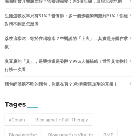
喝咖啡會升壞膽固醇？營養師揭秘：差1個步驟，血脂天差地別
生雞蛋吸收率只有51%？營養師：多一個步驟瞬間飆到91%！你絕
對猜不到是怎麼煮
荔枝這樣吃，等於在喝糖水？中醫說的「上火」，其實是身體在求
救！
臭豆腐的「臭」，是壞掉還是發酵？99%人都搞錯！世界臭食物排
行榜一次看
麵包師傅絕不吃的麵包，你還在買？3秒判斷添加劑的真相！
Tages
#cough
Biomagnetic Pair Therapy
Biomagnetism
Biomagnetism Vitality
BMP