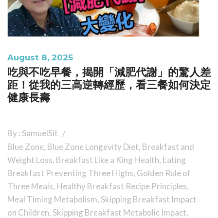
August 8, 2025
吃與不吃早餐，揭開「減肥代謝」的驚人差
距！從我的三高逆轉經歷，看三餐如何決定
健康長壽
By : SamuelSit
Blue Zone
,
Blue Zone Longevity Diet
,
Breakfast and
Weight Loss
,
Breakfast Like a King Health
,
Eating
Breakfast Preventing Three Highs
,
Golden Rule of
Three Meals
,
Healthy Breakfast Recipe Principles
,
Meal Timing Metabolism
,
Skipping Breakfast Impact
on Children
,
Skipping Breakfast Metabolic Impact
,