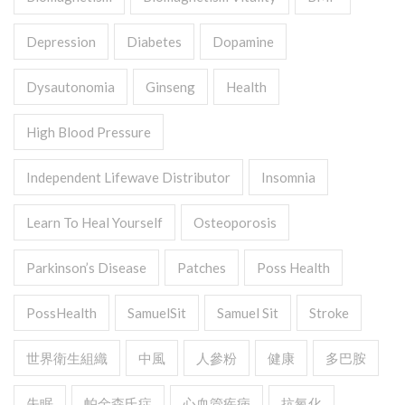
Depression
Diabetes
Dopamine
Dysautonomia
Ginseng
Health
High Blood Pressure
Independent Lifewave Distributor
Insomnia
Learn To Heal Yourself
Osteoporosis
Parkinson’s Disease
Patches
Poss Health
PossHealth
SamuelSit
Samuel Sit
Stroke
世界衛生組織
中風
人參粉
健康
多巴胺
失眠
帕金森氏症
心血管疾病
抗氧化