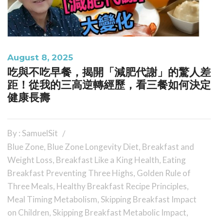
August 8, 2025
吃與不吃早餐，揭開「減肥代謝」的驚人差
距！從我的三高逆轉經歷，看三餐如何決定
健康長壽
By : SamuelSit
Blue Zone
,
Blue Zone Longevity Diet
,
Breakfast and
Weight Loss
,
Breakfast Like a King Health
,
Eating
Breakfast Preventing Three Highs
,
Golden Rule of
Three Meals
,
Healthy Breakfast Recipe Principles
,
Meal Timing Metabolism
,
Skipping Breakfast Impact
on Children
,
Skipping Breakfast Metabolic Impact
,