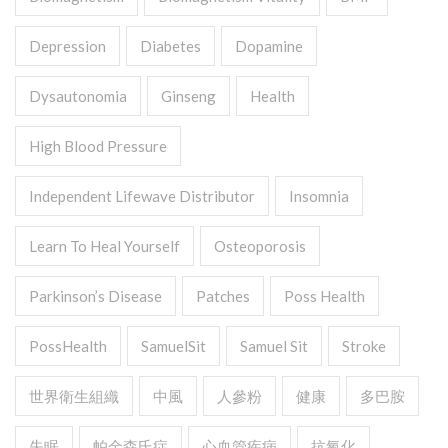
Depression
Diabetes
Dopamine
Dysautonomia
Ginseng
Health
High Blood Pressure
Independent Lifewave Distributor
Insomnia
Learn To Heal Yourself
Osteoporosis
Parkinson’s Disease
Patches
Poss Health
PossHealth
SamuelSit
Samuel Sit
Stroke
世界衛生組織
中風
人參粉
健康
多巴胺
失眠
帕金森氏症
心血管疾病
抗氧化