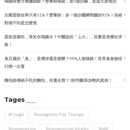
喝咖啡會升壞膽固醇？營養師揭秘：差1個步驟，血脂天差地別
生雞蛋吸收率只有51%？營養師：多一個步驟瞬間飆到91%！你絕
對猜不到是怎麼煮
荔枝這樣吃，等於在喝糖水？中醫說的「上火」，其實是身體在求
救！
臭豆腐的「臭」，是壞掉還是發酵？99%人都搞錯！世界臭食物排
行榜一次看
麵包師傅絕不吃的麵包，你還在買？3秒判斷添加劑的真相！
Tages
#cough
Biomagnetic Pair Therapy
Biomagnetism
Biomagnetism Vitality
BMP