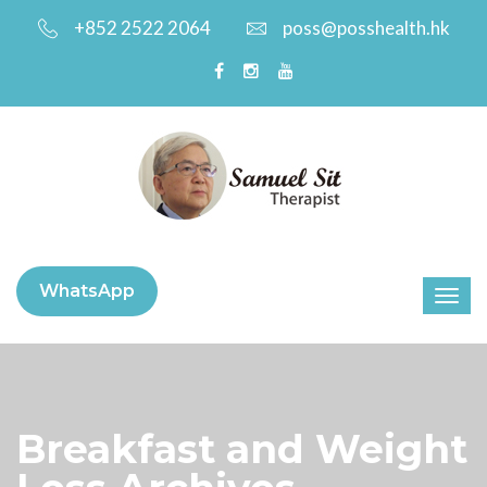
+852 2522 2064
poss@posshealth.hk
WhatsApp
Breakfast and Weight